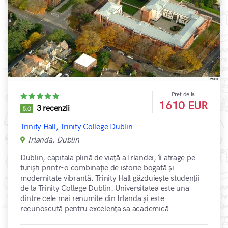
Pret de la
1610 EUR
3 recenzii
5.0
Trinity Hall, Trinity College Dublin
Irlanda, Dublin
Dublin, capitala plină de viață a Irlandei, îi atrage pe
turiști printr-o combinație de istorie bogată și
modernitate vibrantă. Trinity Hall găzduiește studenții
de la Trinity College Dublin. Universitatea este una
dintre cele mai renumite din Irlanda și este
recunoscută pentru excelența sa academică.