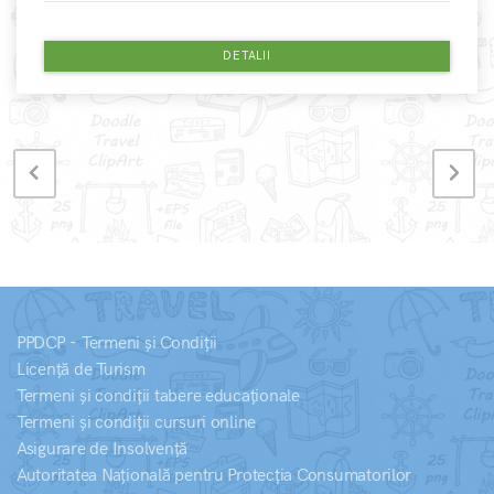
DETALII
PPDCP - Termeni și Condiții
Licență de Turism
Termeni și condiții tabere educaționale
Termeni și condiții cursuri online
Asigurare de Insolvență
Autoritatea Națională pentru Protecția Consumatorilor