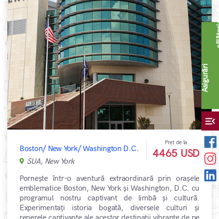
A
s
i
g
u
r
ă
r
i
c
ă
l
ă
t
o
r
i
menu_open
Pret de la
Boston/ New York/ Washington D.C.
4465 USD
SUA, New York
Pornește într-o aventură extraordinară prin orașele
emblematice Boston, New York și Washington, D.C. cu
programul nostru captivant de limbă și cultură.
Experimentați istoria bogată, diversele culturi și
reperele captivante ale acestor destinații vibrante de pe