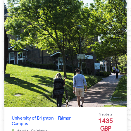
Pret de la
University of Brighton - Falmer
1435
Campus
GBP