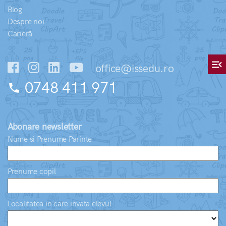
Blog
Despre noi
Carieră
menu_open
office@issedu.ro
0748 411 971
phone
Abonare newsletter
Nume si Prenume Parinte
Prenume copil
Localitatea in care invata elevul