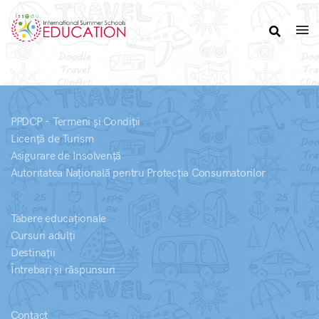
PPDCP - Termeni și Condiții
Licență de Turism
Asigurare de Insolvență
Autoritatea Națională pentru Protecția Consumatorilor
Tabere educaționale
Cursuri adulți
Destinații
Întrebari și răspunsuri
Contact