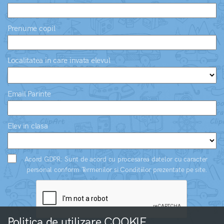
Prenume copil
Localitatea in care invata elevul
Email Parinte
Elev in clasa
Acord GDPR: Sunt de acord cu procesarea datelor cu caracter
personal conform Termenilor si Conditiilor prezentate pe site.
Politica de utilizare COOKIE