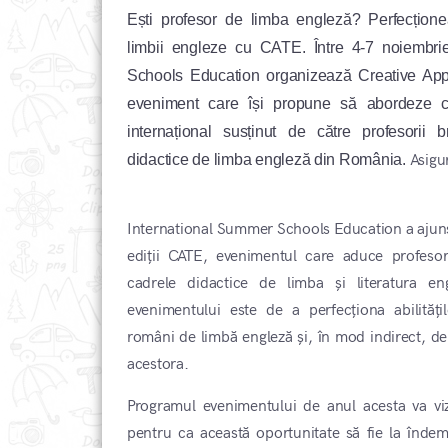
Ești profesor de limba engleză? Perfecționea
limbii engleze cu CATE. Între 4-7 noiembri
Schools Education organizează Creative App
eveniment care își propune să abordeze crea
internațional susținut de către profesorii b
didactice de limba engleză din România.
Asigur
International Summer Schools Education a ajuns 
ediții CATE, evenimentul care aduce profesorii
cadrele didactice de limba și literatura e
evenimentului este de a perfecționa abilități
români de limbă engleză și, în mod indirect, de a
acestora.
Programul evenimentului de anul acesta va vi
pentru ca această oportunitate să fie la îndem