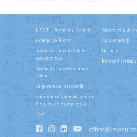
PPDCP - Termeni și Condiții
Tabere educațion
Licență de Turism
Cursuri adulți
Termeni și condiții tabere
Destinații
educaționale
Întrebari și răspu
Termeni și condiții cursuri
online
Asigurare de Insolvență
Autoritatea Națională pentru
Protecția Consumatorilor
ANAT
office@issedu.ro