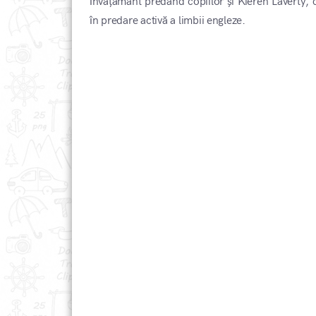
învățământ predând copiilor și Kieren Laverty, ca
în predare activă a limbii engleze.