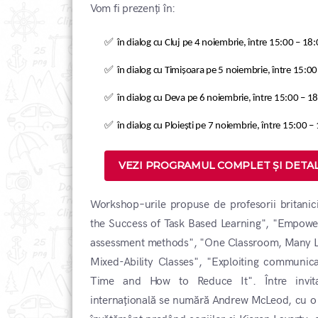
Vom fi prezenți în:
✅ în dialog cu Cluj pe 4 noiembrie, între 15:00 – 18:
✅ în dialog cu Timișoara pe 5 noiembrie, între 15:00
✅ în dialog cu Deva pe 6 noiembrie, între 15:00 – 1
✅ în dialog cu Ploiești pe 7 noiembrie, între 15:00 –
VEZI PROGRAMUL COMPLET ȘI DETAL
Workshop–urile propuse de profesorii britani
the Success of Task Based Learning", "Empower
assessment methods", "
One Classroom, Many Lea
Mixed-Ability Classes
", "Exploiting communicat
Time and How to Reduce It". Între invit
internațională se numără Andrew McLeod, cu o e