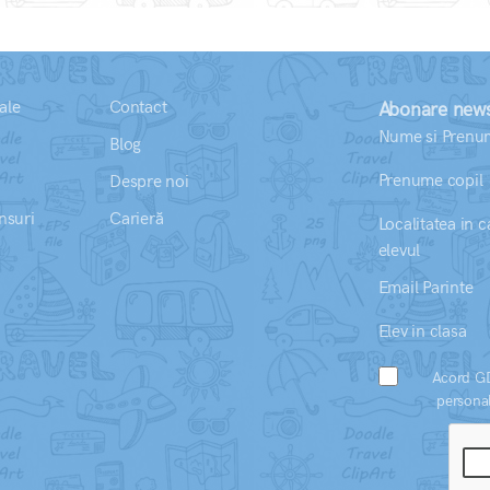
ale
Contact
Abonare news
Nume si Prenum
Blog
Prenume copil
Despre noi
nsuri
Carieră
Localitatea in c
elevul
Email Parinte
Elev in clasa
Acord GD
personal