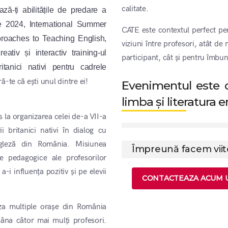
calitate.
ză-ți abilitățile de predare a
e 2024, International Summer
CATE este contextul perfect pen
roaches to Teaching English,
viziuni între profesori, atât d
tiv și interactiv training-ul
participant, cât și pentru îmbună
ritanici nativi pentru cadrele
ă-te că ești unul dintre ei!
Evenimentul este d
limba și literatura 
la organizarea celei de-a VII-a
 britanici nativi în dialog cu
ngleză din România. Misiunea
Împreună facem viit
le pedagogice ale profesorilor
-i influența pozitiv și pe elevii
CONTACTEAZA ACUM 
za multiple orașe din România
âna câtor mai mulți profesori.