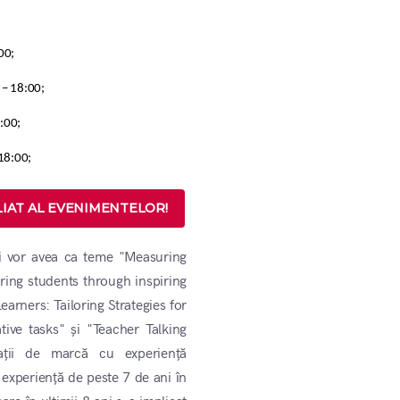
00;
 – 18:00;
8:00;
 18:00;
IAT AL EVENIMENTELOR!
ci vor avea ca teme "Measuring
ing students through inspiring
rners: Tailoring Strategies for
ive tasks" și "Teacher Talking
ații de marcă cu experiență
xperiență de peste 7 de ani în