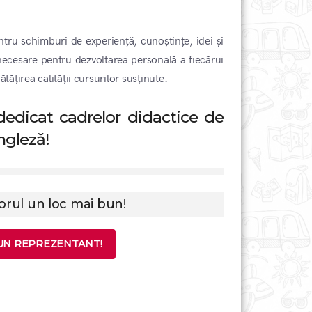
tru schimburi de experiență, cunoștințe, idei și
e necesare pentru dezvoltarea personală a fiecărui
tățirea calității cursurilor susținute.
edicat cadrelor didactice de
engleză!
orul un loc mai bun!
UN REPREZENTANT!