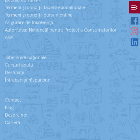
Licență de Turism
menu_open
Termeni și condiții tabere educaționale
Termeni și condiții cursuri online
Asigurare de Insolvență
Autoritatea Națională pentru Protecția Consumatorilor
ANAT
Tabere educaționale
Cursuri adulți
Destinații
Întrebari și răspunsuri
Contact
Blog
Despre noi
Carieră