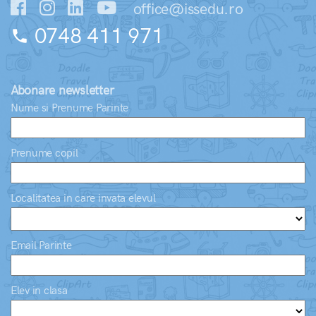
office@issedu.ro
0748 411 971
phone
Abonare newsletter
Nume si Prenume Parinte
Prenume copil
Localitatea in care invata elevul
Email Parinte
Elev in clasa