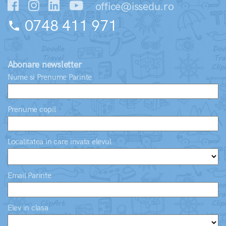
office@issedu.ro
0748 411 971
phone
Abonare newsletter
Nume si Prenume Parinte
Prenume copil
Localitatea in care invata elevul
Email Parinte
Elev in clasa