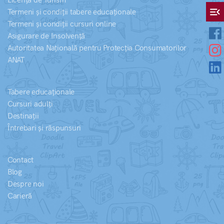
Licență de Turism
menu_open
Termeni și condiții tabere educaționale
Termeni și condiții cursuri online
Asigurare de Insolvență
Autoritatea Națională pentru Protecția Consumatorilor
ANAT
Tabere educaționale
Cursuri adulți
Destinații
Întrebari și răspunsuri
Contact
Blog
Despre noi
Carieră