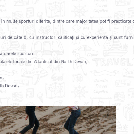
n multe sporturi diferite, dintre care majoritatea pot fi practicate 
ri de câte 8, cu instructori calificați și cu experiență și sunt furn
ătoarele sporturi:
plajele locale din Atlanticul din North Devon;
n;
rth Devon;