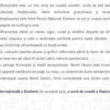
Ilfracombe este un mic oraș de coastă uimitor, unde se pot ad
căsuțele tradiționale, vilele victoriene grandioase și teras
Amplasarea este între Parcul Național Exmoor la est și coasta auri
plajele de surfing la vest.
Ilfracombe oferă un mediu sigur, curat și sănătos departe de str
vieții orașului și este o destinație perfectă pentru toate vârstele. 
i au încă timp să vorbească cu toată lumea.
stă, cascade spectaculoase și golfuri stâncoase până la dune de nisi
na ceva nou de văzut în acest cadru natural spectaculos.
 peisaje frumoase și medii excepționale. North Devon este cuno
ri aparent nesfârșite de plaje cu nisip, cu sisteme de dune extraordi
 evidențiază coasta North Devon, fiind considerată una dintre cele
nternațională a Biosferei
din această țară
, o zonă de coastă a Rezerva