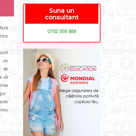
Suna un
consultant
feră
0752 558 888
ntre
sunt
a un
i de
i că
erea
gur.
 este
emiu