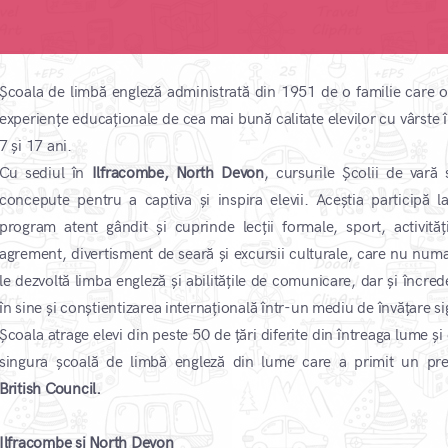
Școala de limbă engleză administrată din 1951 de o familie care o
experiențe educaționale de cea mai bună calitate elevilor cu vârste î
7 și 17 ani.
Cu sediul în
Ilfracombe, North Devon
, cursurile Școlii de vară 
concepute pentru a captiva și inspira elevii. Aceștia participă l
program atent gândit și cuprinde lecții formale, sport, activităț
agrement, divertisment de seară și excursii culturale, care nu numa
le dezvoltă limba engleză și abilitățile de comunicare, dar și încred
în sine și conștientizarea internațională într-un mediu de învățare si
Școala atrage elevi din peste 50 de țări diferite din întreaga lume și
singura școală de limbă engleză din lume care a primit un pr
British Council.
Ilfracombe și North Devon