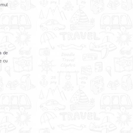
amul
ra de
le cu