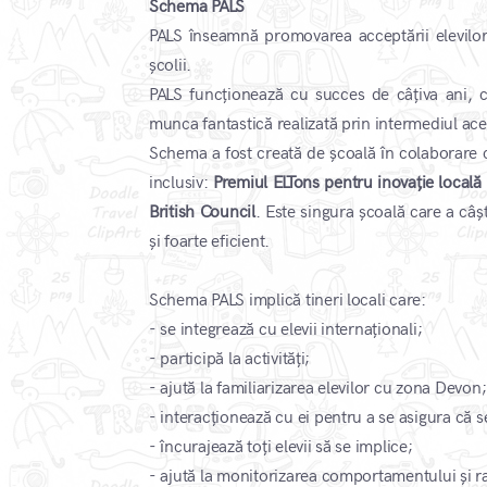
Schema PALS
PALS înseamnă promovarea acceptării elevilor 
școlii.
PALS funcționează cu succes de câțiva ani, cu
munca fantastică realizată prin intermediul ac
Schema a fost creată de școală în colaborare cu
inclusiv:
Premiul ELTons pentru inovație locală
British Council
. Este singura școală care a câș
și foarte eficient.
Schema PALS implică tineri locali care:
- se integrează cu elevii internaționali;
- participă la activități;
- ajută la familiarizarea elevilor cu zona Devon;
- interacționează cu ei pentru a se asigura că s
- încurajează toți elevii să se implice;
- ajută la monitorizarea comportamentului și r