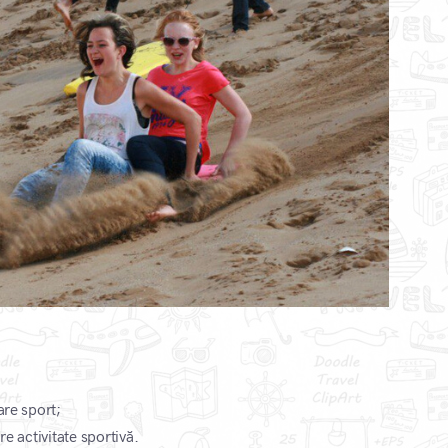
are sport;
re activitate sportivă.