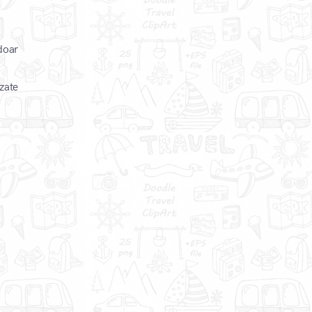
doar
izate