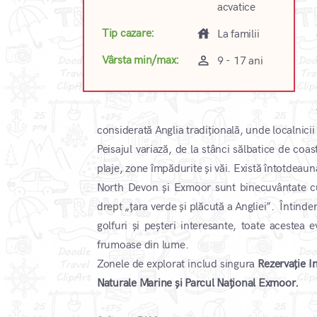
acvatice
house
Tip cazare:
La familii
perm_identity
Vârsta min/max:
9 - 17 ani
considerată Anglia tradițională, unde localnici
Peisajul variază, de la stânci sălbatice de coa
plaje, zone împădurite și văi. Există întotdeau
North Devon și Exmoor sunt binecuvântate cu
drept „țara verde și plăcută a Angliei”. Întinde
golfuri și peșteri interesante, toate acestea
frumoase din lume.
Zonele de explorat includ singura
Rezervație I
Naturale Marine și Parcul Național Exmoor.