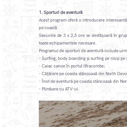
1. Sporturi de aventură
Acest program oferă o introducere interesantă î
pe coastă.
Sesiunile de 3 x 2,5 ore se desfășoară în grupu
toate echipamentele necesare.
Programul de sporturi de aventură include urm
- Surfing, body boarding și surfing pe nisip pe 
- Caiac canoe în portul Ilfracombe;
- Cățărare pe coasta stâncoasă din North Devo
- Înot de aventură pe coasta stâncoasă din No
- Plimbare cu ATV-ul.