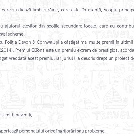
care studiează limbi străine, care este, în esență, scopul principa
 ajutorul elevilor din școlile secundare locale, care au contribui
estei scheme.
 Poliția Devon & Cornwall și a câștigat mai multe premii în ultimii 
(2014). Premiul ELTons este un premiu extrem de prestigios, acorda
tigat vreodată acest premiu, iar juriul l-a descris drept un proiect 
e simt bineveniți;
aportează personalului orice îngrijorări sau probleme.