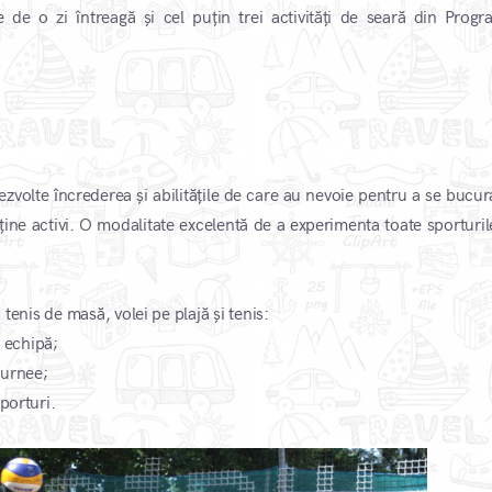
de o zi întreagă și cel puțin trei activități de seară din Progr
dezvolte încrederea și abilitățile de care au nevoie pentru a se bucu
enține activi. O modalitate excelentă de a experimenta toate sporturi
, tenis de masă, volei pe plajă și tenis:
n echipă;
turnee;
porturi.