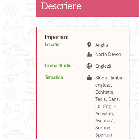
Descriere
Important
place
Locatie:
Anglia
location_city
North Devon
language
Limba Studiu:
Engleză
local_library
Tematica:
Studiul limbii
engleze,
Echitație,
Tenis, Dans,
Lb. Eng. +
Activități,
Aventură,
Surfing,
Sporturi