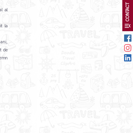
CONTACT
l al
menu_open
t la
ani,
t de
demn