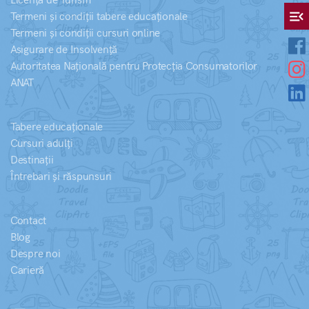
Licență de Turism
menu_open
Termeni și condiții tabere educaționale
Termeni și condiții cursuri online
Asigurare de Insolvență
Autoritatea Națională pentru Protecția Consumatorilor
ANAT
Tabere educaționale
Cursuri adulți
Destinații
Întrebari și răspunsuri
Contact
Blog
Despre noi
Carieră