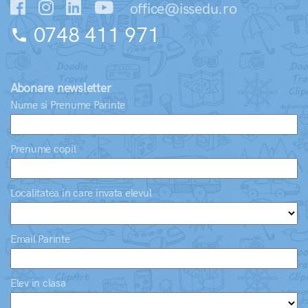
office@issedu.ro
0748 411 971
phone
Abonare newsletter
Nume si Prenume Parinte
Prenume copil
Localitatea in care invata elevul
Email Parinte
Elev in clasa