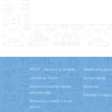
PPDCP - Termeni și Condiții
Tabere educațion
Licență de Turism
Cursuri adulți
Termeni și condiții tabere
Destinații
educaționale
Întrebari și răspu
Termeni și condiții cursuri
online