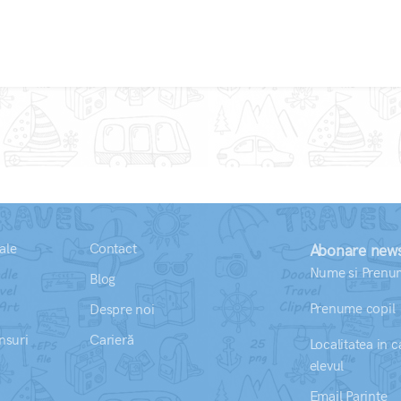
ale
Contact
Abonare news
Nume si Prenum
Blog
Prenume copil
Despre noi
nsuri
Carieră
Localitatea in c
elevul
Email Parinte