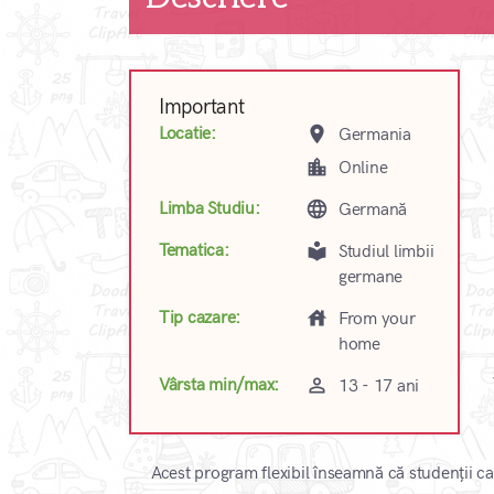
Important
place
Locatie:
Germania
location_city
Online
language
Limba Studiu:
Germană
local_library
Tematica:
Studiul limbii
germane
house
Tip cazare:
From your
home
perm_identity
Vârsta min/max:
13 - 17 ani
Acest program flexibil înseamnă că studenții 