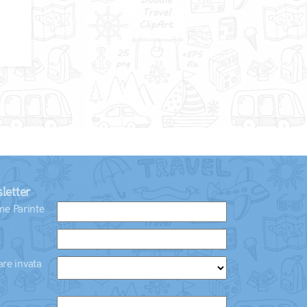
letter
e Parinte
are invata