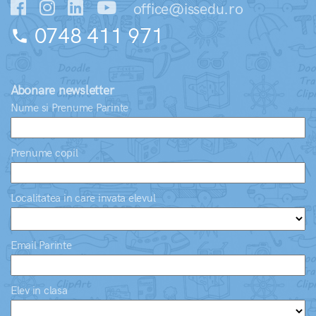
office@issedu.ro
0748 411 971
phone
Abonare newsletter
Nume si Prenume Parinte
Prenume copil
Localitatea in care invata elevul
Email Parinte
Elev in clasa