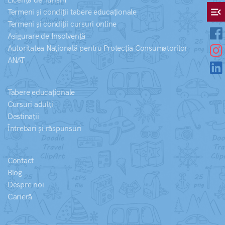
Licență de Turism
menu_open
Termeni și condiții tabere educaționale
Termeni și condiții cursuri online
Asigurare de Insolvență
Autoritatea Națională pentru Protecția Consumatorilor
ANAT
Tabere educaționale
Cursuri adulți
Destinații
Întrebari și răspunsuri
Contact
Blog
Despre noi
Carieră