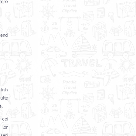
im o
kend
tish
ulte
e.
e cei
 lor
 seri