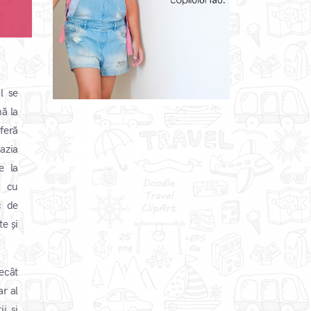
l se
nă la
feră
azia
e la
e cu
c de
te și
ecât
r al
ii și