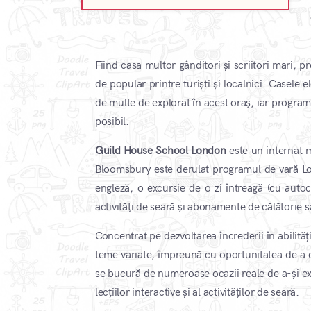
Fiind casa multor gânditori și scriitori mari,
de popular printre turiști și localnici. Casele 
de multe de explorat în acest oraș, iar program
posibil.
Guild House School London
este un internat m
Bloomsbury este derulat programul de vară Lon
engleză, o excursie de o zi întreagă (cu autoc
activități de seară și abonamente de călătorie
Concentrat pe dezvoltarea încrederii în abilităț
teme variate, împreună cu oportunitatea de a de
se bucură de numeroase ocazii reale de a-și exer
lecțiilor interactive și al activităților de seară.