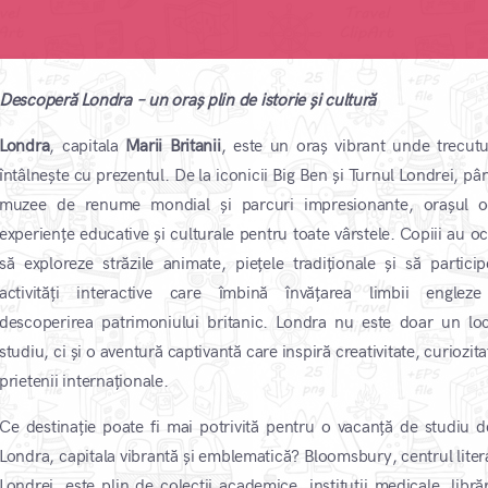
Descoperă Londra – un oraș plin de istorie și cultură
Londra
, capitala
Marii Britanii
, este un oraș vibrant unde trecutu
întâlnește cu prezentul. De la iconicii Big Ben și Turnul Londrei, pâ
muzee de renume mondial și parcuri impresionante, orașul o
experiențe educative și culturale pentru toate vârstele. Copiii au oc
să exploreze străzile animate, piețele tradiționale și să particip
activități interactive care îmbină învățarea limbii englez
descoperirea patrimoniului britanic. Londra nu este doar un lo
studiu, ci și o aventură captivantă care inspiră creativitate, curiozita
prietenii internaționale.
Ce destinație poate fi mai potrivită pentru o vacanță de studiu d
Londra, capitala vibrantă și emblematică? Bloomsbury, centrul litera
Londrei, este plin de colecții academice, instituții medicale, librăr