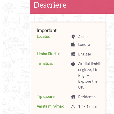
Descriere
Important
place
Locatie:
Anglia
location_city
Londra
language
Limba Studiu:
Engleză
local_library
Tematica:
Studiul limbii
engleze, Lb.
Eng. +
Explore the
UK
house
Tip cazare:
Rezidențial
perm_identity
Vârsta min/max:
12 - 17 ani