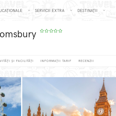
DUCAȚIONALE
SERVICII EXTRA
DESTINAȚII
oomsbury
VITĂȚI ȘI FACILITĂȚI
INFORMAȚII TARIF
RECENZII