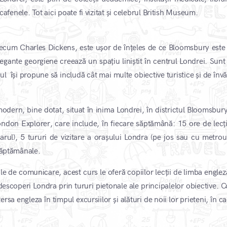
cafenele. Tot aici poate fi vizitat și celebrul British Museum.
 precum Charles Dickens, este ușor de înțeles de ce Bloomsbury este 
elegante georgiene creează un spațiu liniștit în centrul Londrei. Sunt
ul își propune să includă cât mai multe obiective turistice și de înv
odern, bine dotat, situat în inima Londrei, în districtul Bloomsbury
don Explorer, care include, în fiecare săptămână: 15 ore de lecți
arul), 5 tururi de vizitare a orașului Londra (pe jos sau cu metroul
 săptămânale.
ile de comunicare, acest curs le oferă copiilor lecții de limba engle
scoperi Londra prin tururi pietonale ale principalelor obiective. Co
sa engleza în timpul excursiilor și alături de noii lor prieteni, în c