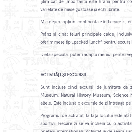
Știm cât de importantă este hrana pentru co
varietate de mese gustoase și echilibrate.
Mic dejun: opțiuni continentale în fiecare zi, c
Prânz și cină: feluri principale calde, inclu
oferim mese tip „packed lunch” pentru excursi
Dietă specială: putem adapta meniul pentru vege
ACTIVITĂȚI ȘI EXCURSII:
Sunt incluse cinci excursii de jumătate de z
Museum, Natural History Museum, Science M
altele. Este inclusă o excursie de zi întreagă 
Programul de activități la fața locului este atât d
sportivi. Fiecare zi se va încheia cu o activit
prieteni internaționali. Activitățile de seară su