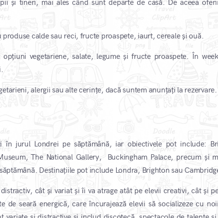
pii și tineri, mai ales când sunt departe de casă. De aceea ofer
u produse calde sau reci, fructe proaspete, iaurt, cereale și ouă.
siv opțiuni vegetariene, salate, legume și fructe proaspete. În wee
i.
tarieni, alergii sau alte cerințe, dacă suntem anunțați la rezervare.
i în jurul Londrei pe săptămână, iar obiectivele pot include: Bri
useum, The National Gallery, Buckingham Palace, precum și m
pe săptămână. Destinațiile pot include Londra, Brighton sau Cambridg
istractiv, cât și variat și îi va atrage atât pe elevii creativi, cât și p
ate de seară energică, care încurajează elevii să socializeze cu noii
nt variate și distractive și includ discotecă, spectacole de talente și