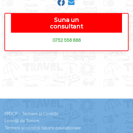
Suna un
consultant
0752 558 888
PPDCP - Termeni și Condiții
Licență de Turism
Termeni și condiții tabere educaționale