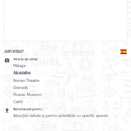
IMPORTANT
Atracții de vizitat:
camera_alt
Malaga
Alcazaba
Roman Theatre
Granada
Picasso Museum
Cadiz
Recomandat pentru:
pin_drop
Atracțiile vizitate și pentru activitățile cu specific spaniol.