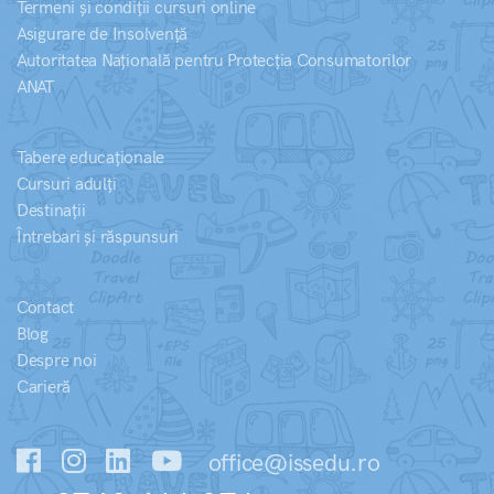
Termeni și condiții cursuri online
Asigurare de Insolvență
Autoritatea Națională pentru Protecția Consumatorilor
ANAT
Tabere educaționale
Cursuri adulți
Destinații
Întrebari și răspunsuri
Contact
Blog
Despre noi
Carieră
office@issedu.ro