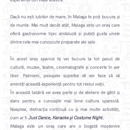
experiențe din viața voastră.
Dacă nu ești iubitor de mare, în Malaga te poți bucura și
de munte. Mai mult decât atât, Malaga este un oraș care
oferă gastronomie tipic andaluză și puteți gusta unele
dintre cele mai cunoscute preparate ale sale.
În acest oraș spaniol te vei bucura la tot pasul de
cultură, muzee, teatre, cinematografe și concerte în aer
liber. Palmierii, peisajele superbe vă vor face să vă
amintiți această experiență pentru tot restul vieții.
În această tabără vei avea parte și de ateliere de gătit și
dans pentru a cunoaște mai bine cultura spaniolă.
Noaptea, distracția continuă cu și mai multe activități,
cum ar fi
Just Dance, Karaoke și Costume Night.
Malaga este un oraș care are o bogată moștenire