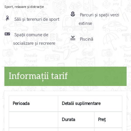
Sport, relaxare și distracție
local_florist
Parcuri și spații verzi
sports_handball
Săli și terenuri de sport
extinse
videogame_asset
Spații comune de
pool
Piscină
socializare și recreere
Informații tarif
Perioada
Detalii suplimentare
Durata
Preț