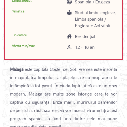
Limba Studiu:
language
Spaniola / Engleza
Tematica:
local_library
Studiul limbii engleze,
Limba spaniola /
Engleza + Activitati
Tip cazare:
house
Rezidențial
Vârsta min/max:
perm_identity
12 - 18 ani
Malaga
este capitala Costei del Sol. Vremea este însorită
în majoritatea timpului, iar plajele sale cu nisip auriu te
întâmpină la tot pasul. În ciuda faptului că este un oraș
modern, Malaga are multe zone istorice care te vor
captiva cu siguranță. Briza mării, murmurul oamenilor
de pe străzi, râul, soarele, vă vor face să vă amintiți acest
program spaniol ca fiind una dintre cele mai bune