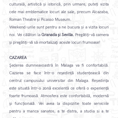
culturală, artistică și istorică, prin urmare, puteți vizita
cele mai emblematice locuri ale sale, precum Alcazaba,
Roman Theatre și Picasso Museum.
Weekend-urile sunt pentru a ne bucura și a vizita locuri
noi. Vei călători la
Granada și Sevilla.
Pregătiți-vă camera
și pregătiți-vă să imortalizați aceste locuri frumoase!
CAZAREA
Şederea dumneavoastră în Malaga va fi confortabilă.
Cazarea se face într-o reședință studențească din
centrul campusului universitar din Malaga. Reședința
este situată într-o zonă excelentă ce oferă o experiență
foarte frumoasă. Atmosfera este confortabilă, modernă
și funcțională. Vei avea la dispozitie toate serviciile
pentru a manca sanatos, a te distra, a studia si a te