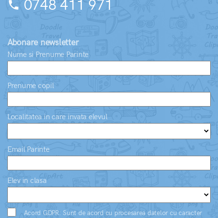
0748 411 971
phone
Abonare newsletter
Nume si Prenume Parinte
Prenume copil
Localitatea in care invata elevul
Email Parinte
Elev in clasa
Acord GDPR: Sunt de acord cu procesarea datelor cu caracter