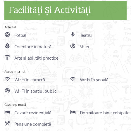
Facilități Și Activități
Activități
sports_soccer
mic
Fotbal
Teatru
local_florist
sports_volleyball
Orientare în natură
Volei
format_paint
Arte și abilități practice
Acces internet
wifi
wifi
Wi-Fi în cameră
Wi-Fi în școală
wifi_tethering
Wi-Fi în spațiul public
Cazare și masă
local_hotel
local_hotel
Cazare rezidențială
Dormitoare bine echipate
local_dining
Pensiune completă