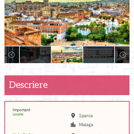
Descriere
Important
Locatie:
place
Spania
location_city
Malaga