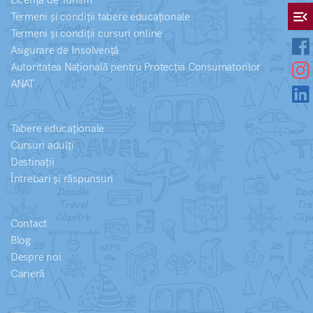
Licență de Turism
menu_open
Termeni și condiții tabere educaționale
Termeni și condiții cursuri online
Asigurare de Insolvență
Autoritatea Națională pentru Protecția Consumatorilor
ANAT
Tabere educaționale
Cursuri adulți
Destinații
Întrebari și răspunsuri
Contact
Blog
Despre noi
Carieră