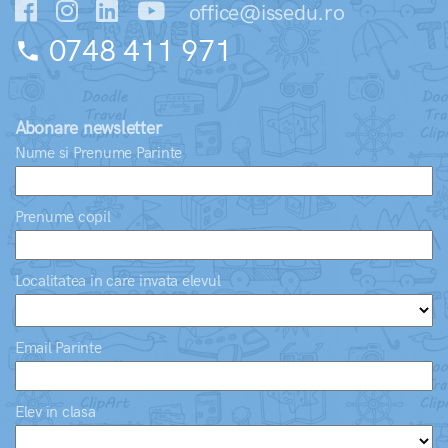
office@issedu.ro
0748 411 971
phone
Abonare newsletter
Nume si Prenume Parinte
Prenume copil
Localitatea in care invata elevul
Email Parinte
Elev in clasa