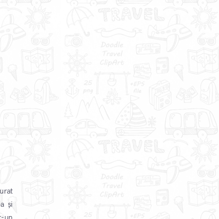
urat
a și
r-un