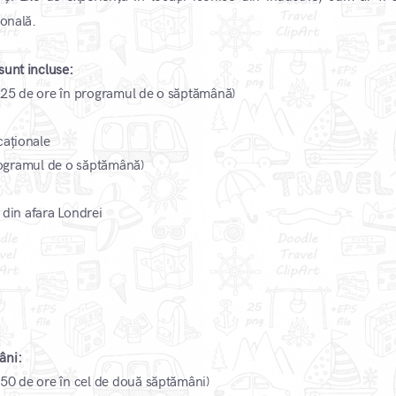
​
ională.
sunt incluse:
i (25 de ore în programul de o săptămână)
caționale
 programul de o săptămână)
e din afara Londrei
âni:
 (50 de ore în cel de două săptămâni)