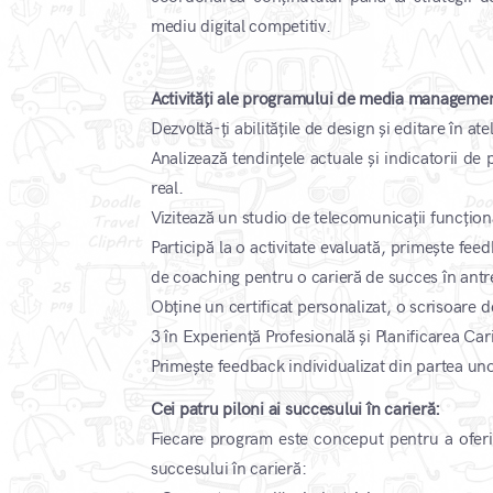
mediu digital competitiv.
Activități ale programului de media managemen
Dezvoltă-ți abilitățile de design și editare în at
Analizează tendințele actuale și indicatorii de 
real.
Vizitează un studio de telecomunicații funcțion
Participă la o activitate evaluată, primește fe
de coaching pentru o carieră de succes în antr
Obține un certificat personalizat, o scrisoare 
3 în Experiență Profesională și Planificarea Cari
Primește feedback individualizat din partea uno
Cei patru piloni ai succesului în carieră:
Fiecare program este conceput pentru a oferi e
succesului în carieră: