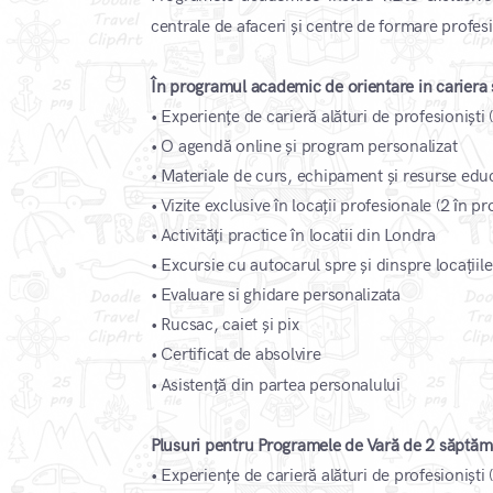
centrale de afaceri și centre de formare profes
În programul academic de orientare in cariera 
•
Experiențe de carieră alături de profesionișt
•
O agendă online și program personalizat
•
Materiale de curs, echipament și resurse edu
•
Vizite exclusive în locații profesionale (2 în
•
Activități practice în locatii din Londra
•
Excursie cu autocarul spre și dinspre locațiil
•
Evaluare si ghidare personalizata
•
Rucsac, caiet și pix
•
Certificat de absolvire
​
•
Asistență din partea personalului
Plusuri pentru Programele de Vară de 2 săptăm
•
Experiențe de carieră alături de profesioniști