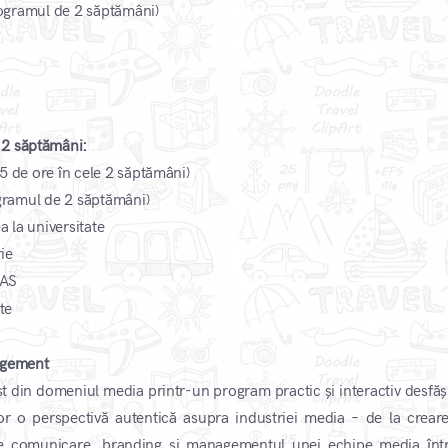
programul de 2 săptămâni)
 2 săptămâni:
65 de ore în cele 2 săptămâni)
rogramul de 2 săptămâni)
a la universitate
rie
CAS
​
te
nagement
st din domeniul media printr-un program practic și interactiv desfăș
or o perspectivă autentică asupra industriei media – de la creare
 de comunicare, branding și managementul unei echipe media înt