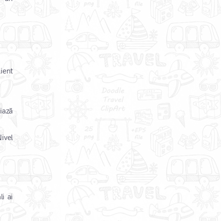
lient
ciază
ivel
i ai