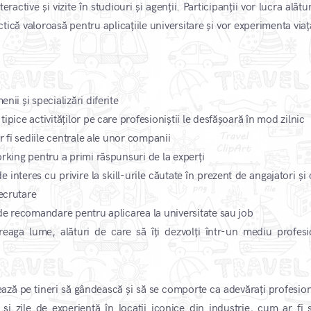
active și vizite în studiouri și agenții. Participanții vor lucra alătu
ctică valoroasă pentru aplicațiile universitare și vor experimenta via
nii și specializări diferite
tipice activităților pe care profesioniștii le desfășoară în mod zilnic
ar fi sediile centrale ale unor companii
working pentru a primi răspunsuri de la experți
e interes cu privire la skill-urile căutate în prezent de angajatori ș
recrutare
e de recomandare pentru aplicarea la universitate sau job
ntreaga lume, alături de care să îți dezvolți într-un mediu profesi
ază pe tineri să gândească și să se comporte ca adevărați profesioni
și zile de experiență în locații iconice din industrie, cum ar fi s