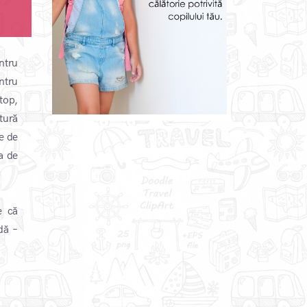
ntru
ntru
top,
tură
e de
a de
e că
dă –