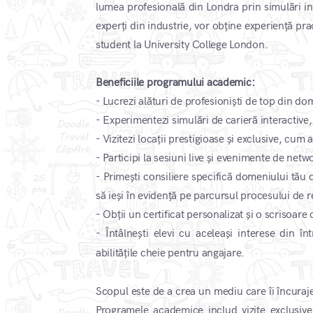
lumea profesională din Londra prin simulări inter
experți din industrie, vor obține experiență pra
student la University College London.
Beneficiile programului academic:
- Lucrezi alături de profesioniști de top din dome
- Experimentezi simulări de carieră interactive, 
- Vizitezi locații prestigioase și exclusive, cum 
- Participi la sesiuni live și evenimente de net
- Primești consiliere specifică domeniului tău d
să ieși în evidență pe parcursul procesului de 
- Obții un certificat personalizat și o scrisoar
- Întâlnești elevi cu aceleași interese din î
​
abilitățile cheie pentru angajare.
Scopul este de a crea un mediu care îi încuraje
Programele academice includ vizite exclusive 