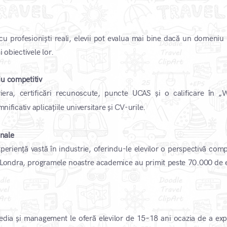
 cu profesioniști reali, elevii pot evalua mai bine dacă un domeniu l
i obiectivele lor.
iu competitiv
era, certificări recunoscute, puncte UCAS și o calificare în „
​
nificativ aplicațiile universitare și CV-urile.
onale
periență vastă în industrie, oferindu-le elevilor o perspectivă comp
 Londra, programele noastre academice au primit peste 70.000 de e
​
edia și management le oferă elevilor de 15–18 ani ocazia de a exp