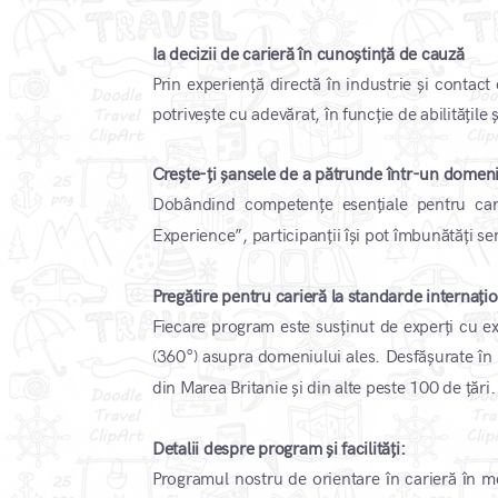
Ia decizii de carieră în cunoștință de cauză
Prin experiență directă în industrie și contact
potrivește cu adevărat, în funcție de abilitățile ș
Crește-ți șansele de a pătrunde într-un domen
Dobândind competențe esențiale pentru cari
Experience”, participanții își pot îmbunătăți sem
Pregătire pentru carieră la standarde internați
Fiecare program este susținut de experți cu ex
(360°) asupra domeniului ales. Desfășurate în
din Marea Britanie și din alte peste 100 de țări.
Detalii despre program și facilități:
Programul nostru de orientare în carieră în m