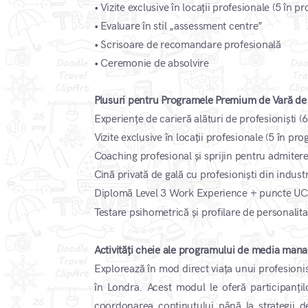
•
Vizite exclusive în locații profesionale (5 în 
•
Evaluare în stil „assessment centre”
•
Scrisoare de recomandare profesională
•
Ceremonie de absolvire ​
Plusuri pentru Programele Premium de Vară de
Experiențe de carieră alături de profesioniști (
Vizite exclusive în locații profesionale (5 în p
Coaching profesional și sprijin pentru admitere
Cină privată de gală cu profesioniști din indust
Diplomă Level 3 Work Experience + puncte U
Testare psihometrică și profilare de personalita
Activități cheie ale programului de media ma
Explorează în mod direct viața unui profesioni
în Londra. Acest modul le oferă participanțil
coordonarea conținutului până la strategii