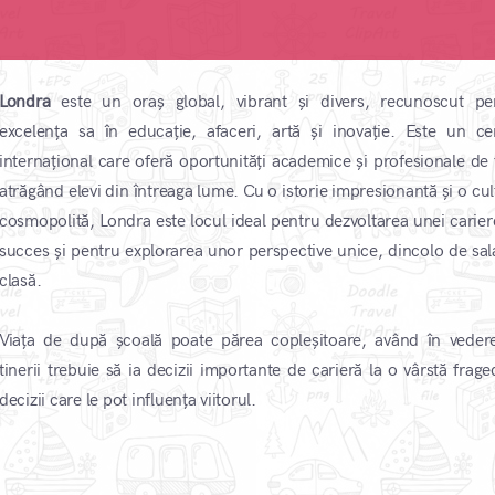
Londra
este un oraș global, vibrant și divers, recunoscut pe
excelența sa în educație, afaceri, artă și inovație. Este un ce
internațional care oferă oportunități academice și profesionale de 
atrăgând elevi din întreaga lume. Cu o istorie impresionantă și o cul
cosmopolită, Londra este locul ideal pentru dezvoltarea unei carier
succes și pentru explorarea unor perspective unice, dincolo de sal
clasă.
Viața de după școală poate părea copleșitoare, având în veder
tinerii trebuie să ia decizii importante de carieră la o vârstă frage
decizii care le pot influența viitorul. ​