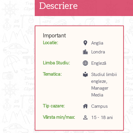
Descriere
Important
place
Locatie:
Anglia
location_city
Londra
language
Limba Studiu:
Engleză
local_library
Tematica:
Studiul limbii
engleze,
Manager
Media
house
Tip cazare:
Campus
perm_identity
Vârsta min/max:
15 - 18 ani