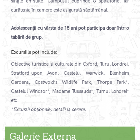
single en-suite. Campusul cuprinde o spălătorie, iar
curățenia în camere este asigurată săptămânal.
Adolescenții cu vârsta de 18 ani pot participa doar într-o
tabără de grup.
Excursiile pot include:
Obiective turistice și culturale din Oxford, Turul Londrei,
Stratford-upon Avon, Castelul Warwick, Blenheim
Gardens, Costwold’s Wildlife Park, Thorpe Park*,
Castelul Windsor*, Madame Tussauds*, Turnul Londrei*
etc.
*Excursii opționale, detalii la cerere.
Galerie Externa