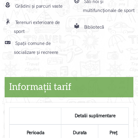
sports_soccer
Săli noi și
local_florist
Grădini și parcuri vaste
multifuncționale de sport
sports_handball
Terenuri exterioare de
local_library
Bibliotecă
sport
videogame_asset
Spații comune de
socializare și recreere
Informații tarif
Detalii suplimentare
Perioada
Durata
Preț