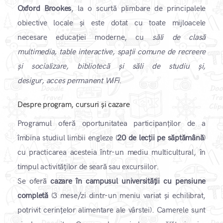
Oxford Brookes
, la o scurtă plimbare de principalele
obiective locale și este dotat cu toate mijloacele
necesare educației moderne, cu
săli de clasă
multimedia, table interactive, spații comune de recreere
și socializare, bibliotecă și săli de studiu și,
desigur, acces permanent WiFi
.
Despre program, cursuri și cazare
Programul oferă oportunitatea participanților de a
îmbina studiul limbii engleze (
20 de lecții pe săptămână
)
cu practicarea acesteia într-un mediu multicultural, în
timpul activităților de seară sau excursiilor.
Se oferă
cazare în campusul universității cu pensiune
completă
(3 mese/zi dintr-un meniu variat și echilibrat,
potrivit cerințelor alimentare ale vârstei). Camerele sunt