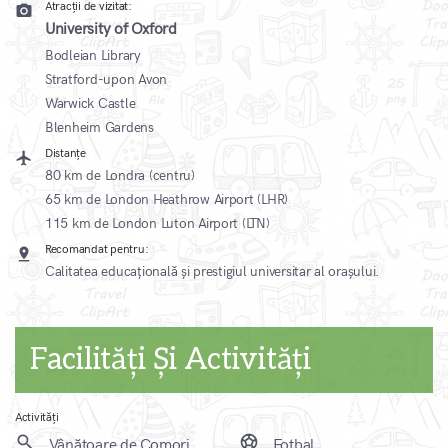
Atracții de vizitat:
camera_alt
University of Oxford
Bodleian Library
Stratford-upon Avon
Warwick Castle
Blenheim Gardens
Distanțe
local_airport
80 km de Londra (centru)
65 km de London Heathrow Airport (LHR)
115 km de London Luton Airport (LTN)
Recomandat pentru:
pin_drop
Calitatea educațională și prestigiul universitar al orașului.
Facilități Și Activități
Activități
search
sports_soccer
Vânătoare de Comori
Fotbal