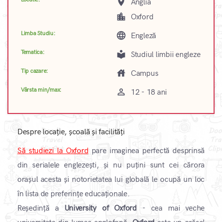
place
Anglia
location_city
Oxford
Limba Studiu:
language
Engleză
Tematica:
local_library
Studiul limbii engleze
Tip cazare:
house
Campus
Vârsta min/max:
perm_identity
12 - 18 ani
Despre locație, școală și facilități
Să studiezi la Oxford
pare imaginea perfectă desprinsă
din serialele englezești, și nu puțini sunt cei cărora
orașul acesta și notorietatea lui globală le ocupă un loc
în lista de preferințe educaționale.
Reședință a
University of Oxford
- cea mai veche