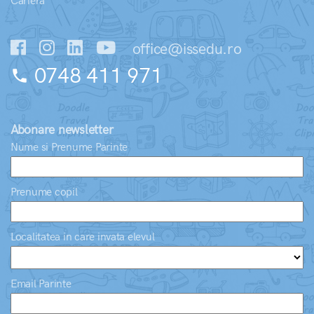
Carieră
office@issedu.ro
0748 411 971
phone
Abonare newsletter
Nume si Prenume Parinte
Prenume copil
Localitatea in care invata elevul
Email Parinte