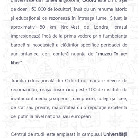
universitate din lumea anglofonă,
Oxford
este un orășel
de doar 150 000 de locuitori, însă cu un renume istoric
și educațional ce rezonează în întreaga lume. Situat la
aproximativ 80 km Nrd-Vest de Londra, orașul
impresionează încă de la prima vedere prin flamboianța
barocă și neoclasică a clădirilor specifice perioadei de
aur britanice, ce-i conferă nuanța de “
muzeu în aer
liber
”.
Tradiția educațională din Oxford nu mai are nevoie de
recomandări, orașul însumând peste 100 de instituții de
învățământ mediu și superior, campusuri, colegii și licee,
de stat sau private; majoritatea cu o reputație excelentă
cel puțin la nivel național sau european.
Centrul de studii este amplasat în campusul
Universității