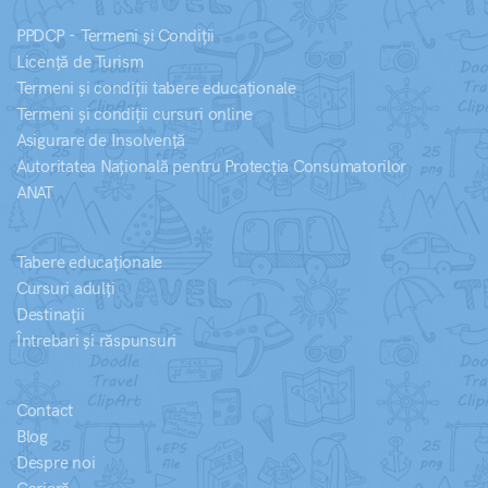
PPDCP - Termeni și Condiții
Licență de Turism
Termeni și condiții tabere educaționale
Termeni și condiții cursuri online
Asigurare de Insolvență
Autoritatea Națională pentru Protecția Consumatorilor
ANAT
Tabere educaționale
Cursuri adulți
Destinații
Întrebari și răspunsuri
Contact
Blog
Despre noi