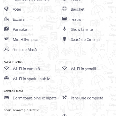
sports_volleyball
sports_basketball
Volei
Baschet
emoji_transportation
movie_creation
Excursii
Teatru
library_music
mic
Karaoke
Show talente
sports
local_movies
Mini-Olympics
Seară de Cinema
sports_tennis
Tenis de Masă
Acces internet
wifi
wifi
Wi-Fi în cameră
Wi-Fi în școală
wifi_tethering
Wi-Fi în spațiul public
Cazare și masă
local_hotel
local_dining
Dormitoare bine echipate
Pensiune completă
Sport, relaxare și distracție