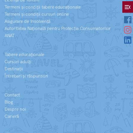
Licență de Turism
menu_open
Termeni și condiții tabere educaționale
Termeni și condiții cursuri online
Asigurare de Insolvență
Autoritatea Națională pentru Protecția Consumatorilor
ANAT
Tabere educaționale
Cursuri adulți
Destinații
Întrebari și răspunsuri
Contact
Blog
Despre noi
Carieră