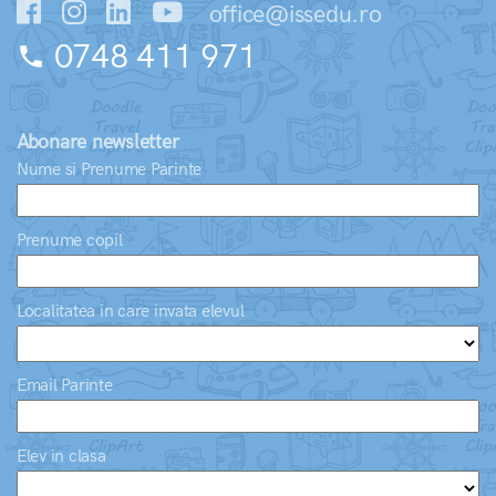
office@issedu.ro
0748 411 971
phone
Abonare newsletter
Nume si Prenume Parinte
Prenume copil
Localitatea in care invata elevul
Email Parinte
Elev in clasa