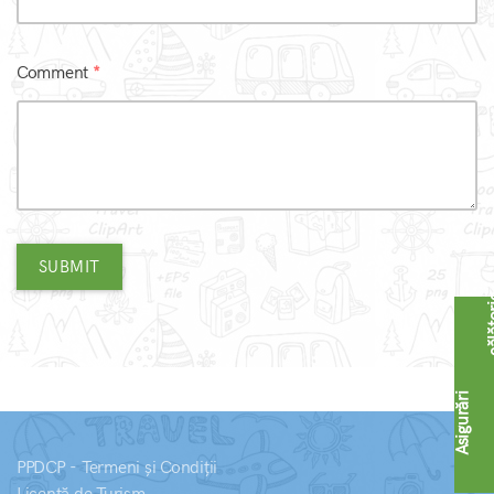
Comment
SUBMIT
A
s
i
g
u
r
ă
r
i
c
ă
l
ă
t
o
r
i
PPDCP - Termeni și Condiții