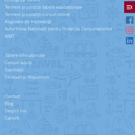
Licență de Turism
menu_open
Termeni și condiții tabere educaționale
Termeni și condiții cursuri online
Asigurare de Insolvență
Autoritatea Națională pentru Protecția Consumatorilor
ANAT
Tabere educaționale
Cursuri adulți
Destinații
Întrebari și răspunsuri
Contact
Blog
Despre noi
Carieră