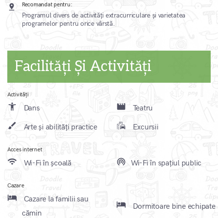
Recomandat pentru:
pin_drop
Programul divers de activități extracurriculare și varietatea
programelor pentru orice vârstă.
Facilități Și Activități
Activități
accessibility_new
movie_creation
Dans
Teatru
brush
emoji_transportation
Arte și abilități practice
Excursii
Acces internet
wifi
wifi_tethering
Wi-Fi în școală
Wi-Fi în spațiul public
Cazare
local_hotel
Cazare la familii sau
local_hotel
Dormitoare bine echipate
cămin