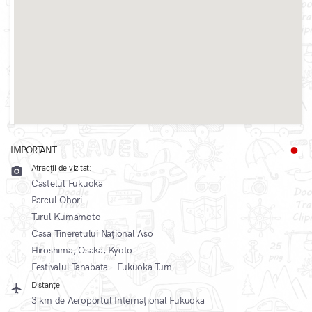
IMPORTANT
that
Atracții de vizitat:
camera_alt
Castelul Fukuoka
Parcul Ohori
Turul Kumamoto
Casa Tineretului Național Aso
Hiroshima, Osaka, Kyoto
Festivalul Tanabata - Fukuoka Turn
Distanțe
local_airport
3 km de Aeroportul Internațional Fukuoka