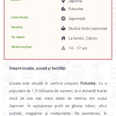
place
Japonia
location_city
Fukuoka
Limba Studiu:
language
Japoneză
Tematica:
local_library
Studiul limbii japoneze
Tip cazare:
house
La familii, Cămin
Vârsta min/max:
perm_identity
14 - 17 ani
Despre locație, școală și facilități:
Școala este situată în centrul orașului
Fukuoka
, cu o
populație de 1,5 milioane de oameni, la o distanță foarte
mică de cea mai mare stație de metrou din sudul
Japoniei. În apropierea școlii se găsesc bănci, oficii
poștale, magazine și restaurante. De asemenea, în