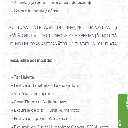
•
Activități și excursii numai cu adolescenți
•
Cazare la familii / cămin​
O LUNA ÎNTREAGĂ DE ÎNVĂȚARE JAPONEZĂ ȘI
CĂLĂTORII LA LICEUL JAPONEZ - EXPERIENȚĂ INCLUSĂ,
FIIND UN ORAȘ ASEMĂNĂTOR UNEI STAȚIUNI CU PLAJĂ
Excursiile pot include:
•
Tur Hakata
•
Festivalul Tanabata - Fukuoka Turn
•
Vizită la liceu japonez
•
Casa Tineretul Național Aso
•
Excursie de o zi - Turul Kumamoto
•
Festivalul japonez Yamakasa
A
s
i
g
u
r
ă
r
i
c
ă
l
ă
t
o
r
i
•
Excursie de 3 zile: Hiroshima; Osaka(USJ) și Kyoto