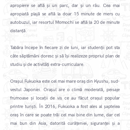
apropiere se află și un parc, dar și un râu. Cea mai
apropiată plajă se află la doar 15 minute de mers cu
autobuzul, iar resortul Momochi se află la 20 de minute
distanță.
Tabăra începe în fiecare zi de luni, iar studenții pot sta
câte săptămâni doresc și să își realizeze propriul plan de
studiu și de activități extra-curriculare.
Orașul Fukuoka este cel mai mare oraș din Kyushu, sud-
vestul Japoniei. Orașul are o climă moderată, peisaje
frumoase și locații de vis ce au făcut orașul popular
printre turiști. În 2016, Fukuoka a fost ales al șaptelea
oraș în care se poate trăi cel mai bine din lume, dar cel
mai bun din Asia, datorită curățeniei, siguranței și a