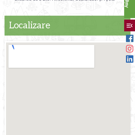
Localizare
menu_open