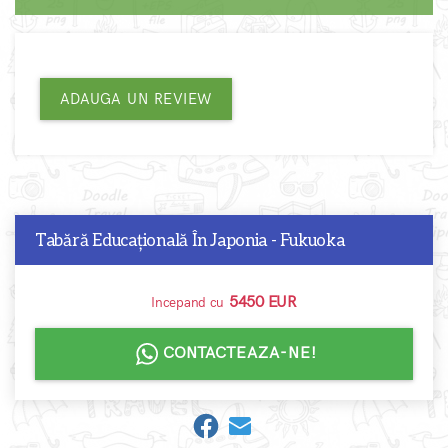
ADAUGA UN REVIEW
Tabără Educațională În Japonia - Fukuoka
5450 EUR
Incepand cu
CONTACTEAZA-NE!