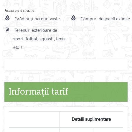
Relaxare și distracție
local_florist
local_florist
Grădini și parcuri vaste
Câmpuri de joacă extinse
sports_handball
Terenuri exterioare de
sport (fotbal, squash, tenis
etc.)
Informații tarif
Detalii suplimentare