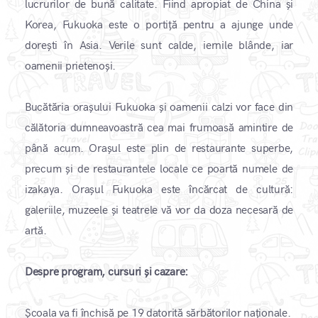
lucrurilor de bună calitate. Fiind apropiat de China și
Korea, Fukuoka este o portiță pentru a ajunge unde
dorești în Asia. Verile sunt calde, iernile blânde, iar
oamenii prietenoși.
Bucătăria orașului Fukuoka și oamenii calzi vor face din
călătoria dumneavoastră cea mai frumoasă amintire de
până acum. Orașul este plin de restaurante superbe,
precum și de restaurantele locale ce poartă numele de
izakaya. Orașul Fukuoka este încărcat de cultură:
galeriile, muzeele și teatrele vă vor da doza necesară de
artă.
Despre program, cursuri și cazare:
​Școala va fi închisă pe 19 datorită sărbătorilor naționale.