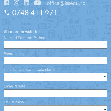
office@issedu.ro
0748 411 971
phone
Abonare newsletter
Nume si Prenume Parinte
Prenume copil
Localitatea in care invata elevul
Email Parinte
Elev in clasa