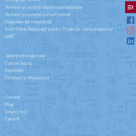
Licență de Turism
menu_open
Termeni și condiții tabere educaționale
Termeni și condiții cursuri online
Asigurare de Insolvență
Autoritatea Națională pentru Protecția Consumatorilor
ANAT
Tabere educaționale
Cursuri adulți
Destinații
Întrebari și răspunsuri
Contact
Blog
Despre noi
Carieră