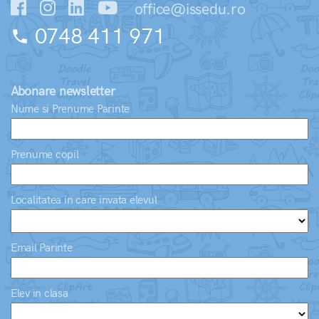
office@issedu.ro
0748 411 971
phone
Abonare newsletter
Nume si Prenume Parinte
Prenume copil
Localitatea in care invata elevul
Email Parinte
Elev in clasa