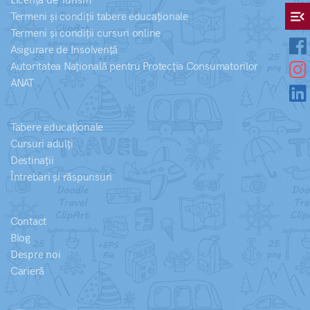
Licență de Turism
menu_open
Termeni și condiții tabere educaționale
Termeni și condiții cursuri online
Asigurare de Insolvență
Autoritatea Națională pentru Protecția Consumatorilor
ANAT
Tabere educaționale
Cursuri adulți
Destinații
Întrebari și răspunsuri
Contact
Blog
Despre noi
Carieră