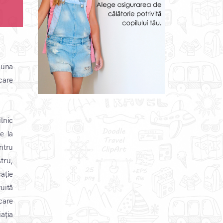
 una
care
lnic
e la
ntru
tru,
ație
ruită
care
ația