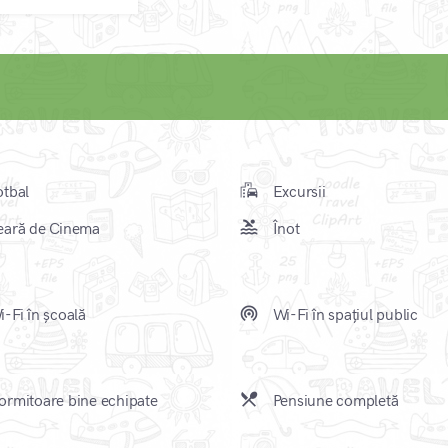
emoji_transportation
tbal
Excursii
pool
ară de Cinema
Înot
wifi_tethering
-Fi în școală
Wi-Fi în spațiul public
local_dining
rmitoare bine echipate
Pensiune completă