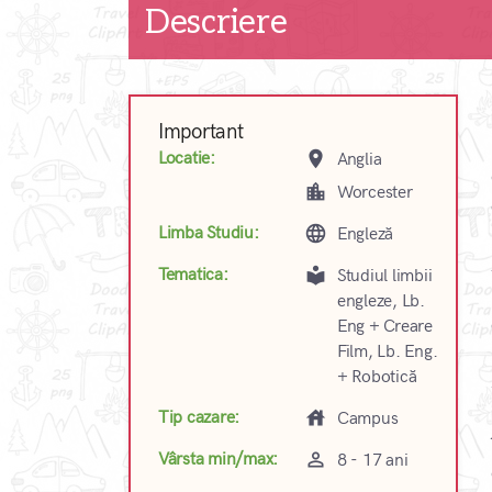
Descriere
Important
place
Locatie:
Anglia
location_city
Worcester
language
Limba Studiu:
Engleză
local_library
Tematica:
Studiul limbii
engleze, Lb.
Eng + Creare
Film, Lb. Eng.
+ Robotică
house
Tip cazare:
Campus
perm_identity
Vârsta min/max:
8 - 17 ani