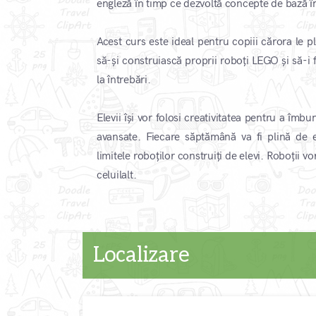
engleză în timp ce dezvoltă concepte de bază 
Acest curs este ideal pentru copiii cărora le pla
să-și construiască proprii roboți LEGO și să-i
la întrebări.
Elevii își vor folosi creativitatea pentru a îm
avansate. Fiecare săptămână va fi plină de e
limitele roboților construiți de elevi. Roboții 
celuilalt.
Localizare