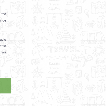
putea
unde
cepte
esta
triva