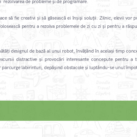
în rezolvarea de probleme și de programare.
ce să fie creativi și să găsească ei înșiși soluții. Zilnic, elevii vor 
 folosească pentru a rezolva problemele de zi cu zi și pentru a răsp
bunătăți designul de bază al unui robot, învățând în același timp con
xcursii distractive și provocări interesante concepute pentru a t
vor parcurge labirinturi, depășind obstacole și luptându-se unul împo