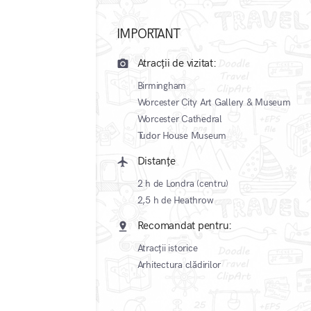
IMPORTANT
Atracții de vizitat:
camera_alt
Birmingham
Worcester City Art Gallery & Museum
Worcester Cathedral
Tudor House Museum
Distanțe
local_airport
2 h de Londra (centru)
2,5 h de Heathrow
Recomandat pentru:
pin_drop
Atracții istorice
Arhitectura clădirilor