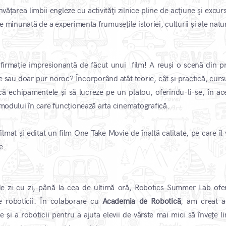
ățarea limbii engleze cu activităţi zilnice pline de acţiune şi excurs
e minunată de a experimenta frumusețile istoriei, culturii și ale natur
afirmație impresionantă de făcut unui film! A reuși o scenă din p
sau doar pur noroc? Încorporând atât teorie, cât și practică, cursu
că echipamentele și să lucreze pe un platou, oferindu-li-se, în ace
 modului în care funcționează arta cinematografică.
, filmat și editat un film One Take Movie de înaltă calitate, pe care î
e.
 de zi cu zi, până la cea de ultimă oră, Robotics Summer Lab ofe
e roboticii. În colaborare cu
Academia de Robotică
, am creat a
și a roboticii pentru a ajuta elevii de vârste mai mici să învețe l