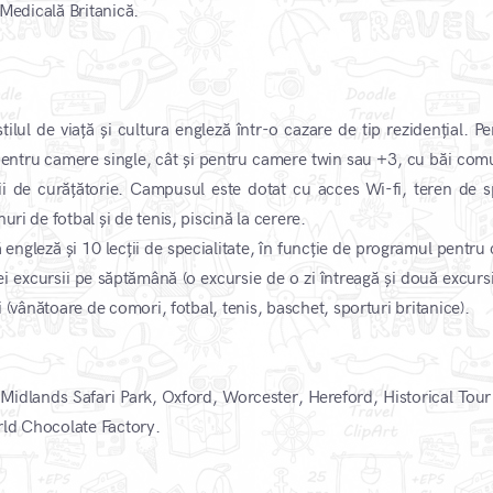
Medicală Britanică.
 stilul de viață și cultura engleză într-o cazare de tip rezidențial. P
t pentru camere single, cât și pentru camere twin sau +3, cu băi com
ii de curățătorie. Campusul este dotat cu acces Wi-fi, teren de s
ri de fotbal și de tenis, piscină la cerere.
engleză și 10 lecții de specialitate, în funcție de programul pentru 
 excursii pe săptămână (o excursie de o zi întreagă și două excursi
i (vânătoare de comori, fotbal, tenis, baschet, sporturi britanice).
t Midlands Safari Park, Oxford, Worcester, Hereford, Historical Tour
rld Chocolate Factory.