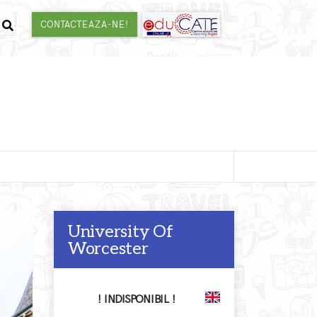
CONTACTEAZA-NE!
University Of
Worcester
! INDISPONIBIL !