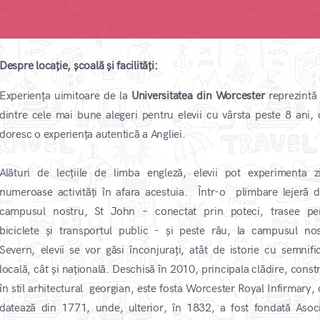
Despre locație, școală și facilități:
Experiența uimitoare de la
Universitatea din Worcester
reprezintă
dintre cele mai bune alegeri pentru elevii cu vârsta peste 8 ani, 
doresc o experiența autentică a Angliei.
Alături de lecțiile de limba engleză, elevii pot experimenta zi
numeroase activități în afara acestuia. Într-o plimbare lejeră d
campusul nostru, St John – conectat prin poteci, trasee pe
biciclete și transportul public - și peste râu, la campusul nos
Severn, elevii se vor găsi înconjurați, atât de istorie cu semnific
locală, cât și națională. Deschisă în 2010, principala clădire, const
în stil arhitectural georgian, este fosta Worcester Royal Infirmary, 
datează din 1771, unde, ulterior, în 1832, a fost fondată Asoci