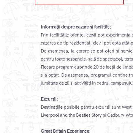
Informații despre cazare și facilități:
Prin facilitățile oferite, elevii pot experimenta
cazarea de tip rezidențial, elevii pot opta atâ
De asemenea, la cerere se pot oferi și servic
pentru toate sezoanele, sală de spectacol, terenu
Fiecare program cuprinde 20 de lecții de limbă 
s-a optat. De asemenea, programul conține trei
jumătate de zi) și activități în cadrul campusulu
Excursii:
Destinațiile posibile pentru excursii sunt Wes
Liverpool and the Beatles Story și Cadbury Wo
Great Britain Experience: