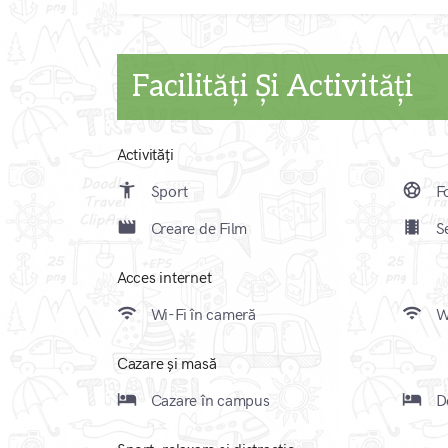
Facilități Și Activități
Activități
accessibility_new
sports_soccer
Sport
Fo
movie_creation
local_movies
Creare de Film
Se
Acces internet
wifi
wifi
Wi-Fi în cameră
Wi
Cazare și masă
local_hotel
local_hotel
Cazare în campus
Do