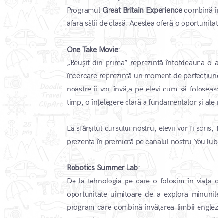
Programul
Great Britain Experience
combină înv
afara sălii de clasă. Acestea oferă o oportunitat
One Take Movie
:
„Reușit din prima” reprezintă întotdeauna o 
încercare reprezintă un moment de perfecțiune 
noastre îi vor învăța pe elevi cum să foloseas
timp, o înțelegere clară a fundamentalor și ale
La sfârșitul cursului nostru, elevii vor fi scris
prezenta în premieră pe canalul nostru YouTub
Robotics Summer Lab
:
De la tehnologia pe care o folosim în viața
oportunitate uimitoare de a explora minunil
program care combină învățarea limbii engleze 