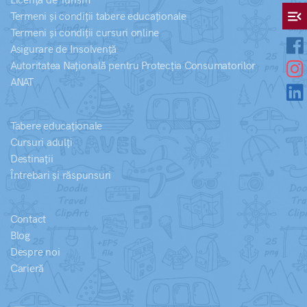
Licență de Turism
menu_open
Termeni și condiții tabere educaționale
Termeni și condiții cursuri online
Asigurare de Insolvență
Autoritatea Națională pentru Protecția Consumatorilor
ANAT
Tabere educaționale
Cursuri adulți
Destinații
Întrebari și răspunsuri
Contact
Blog
Despre noi
Carieră