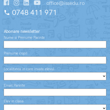
office@issedu.ro
0748 411 971
phone
Abonare newsletter
Nume si Prenume Parinte
Prenume copil
Localitatea in care invata elevul
Email Parinte
Elev in clasa