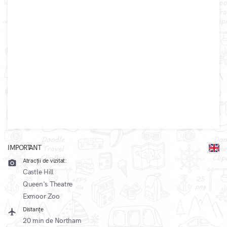
IMPORTANT
o" frameborder="0" allowfullscreen="allowfullscreen">
Atracții de vizitat:
camera_alt
Castle Hill
Queen's Theatre
Exmoor Zoo
Distanțe
local_airport
20 min de Northam