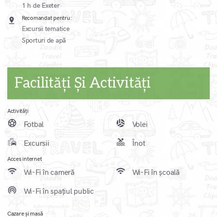
1 h de Exeter
Recomandat pentru:
pin_drop
Excursii tematice
Sporturi de apă
Facilități Și Activități
Activități
sports_soccer
sports_volleyball
Fotbal
Volei
emoji_transportation
pool
Excursii
Înot
Acces internet
wifi
wifi
Wi-Fi în cameră
Wi-Fi în școală
wifi_tethering
Wi-Fi în spațiul public
Cazare și masă