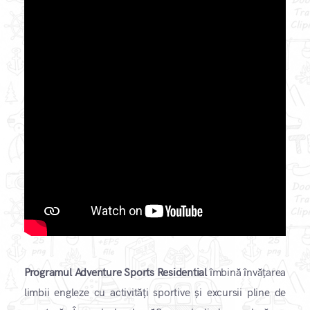
Programul Adventure Sports Residential
îmbină învățarea
limbii engleze cu activități sportive și excursii pline de