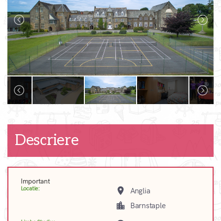
Descriere
Important
Locatie:
place
Anglia
location_city
Barnstaple