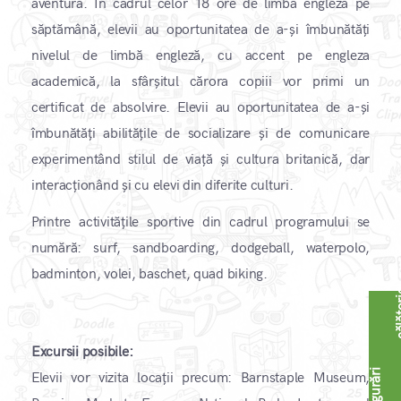
aventură. În cadrul celor 18 ore de limba engleză pe
săptămână, elevii au oportunitatea de a-și îmbunătăți
nivelul de limbă engleză, cu accent pe engleza
academică, la sfârșitul cărora copiii vor primi un
certificat de absolvire. Elevii au oportunitatea de a-și
îmbunătăți abilitățile de socializare și de comunicare
experimentând stilul de viață și cultura britanică, dar
interacționând și cu elevi din diferite culturi.
Printre activitățile sportive din cadrul programului se
numără: surf, sandboarding, dodgeball, waterpolo,
badminton, volei, baschet, quad biking.
Excursii posibile:
A
s
i
g
u
r
ă
r
i
c
ă
l
ă
t
o
r
i
Elevii vor vizita locații precum: Barnstaple Museum,