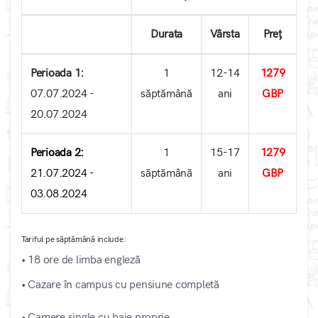
Durata
Vârsta
Preț
Perioada 1:
1
12-14
1279
07.07.2024 -
săptămână
ani
GBP
20.07.2024
Perioada 2:
1
15-17
1279
21.07.2024 -
săptămână
ani
GBP
03.08.2024
Tariful pe săptămână include:
• 18 ore de limba engleză
• Cazare în campus cu pensiune completă
• Camere single cu baie proprie