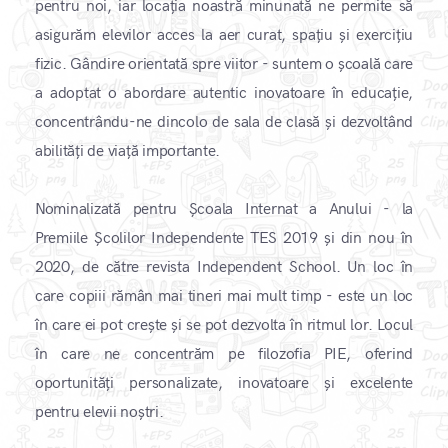
pentru noi, iar locația noastră minunată ne permite să
asigurăm elevilor acces la aer curat, spațiu și exercițiu
fizic. Gândire orientată spre viitor - suntem o școală care
a adoptat o abordare autentic inovatoare în educație,
concentrându-ne dincolo de sala de clasă și dezvoltând
abilități de viață importante.
Nominalizată pentru Școala Internat a Anului - la
Premiile Școlilor Independente TES 2019 și din nou în
2020, de către revista Independent School. Un loc în
care copiii rămân mai tineri mai mult timp - este un loc
în care ei pot crește și se pot dezvolta în ritmul lor. Locul
în care ne concentrăm pe filozofia PIE, oferind
oportunități personalizate, inovatoare și excelente
pentru elevii noștri.