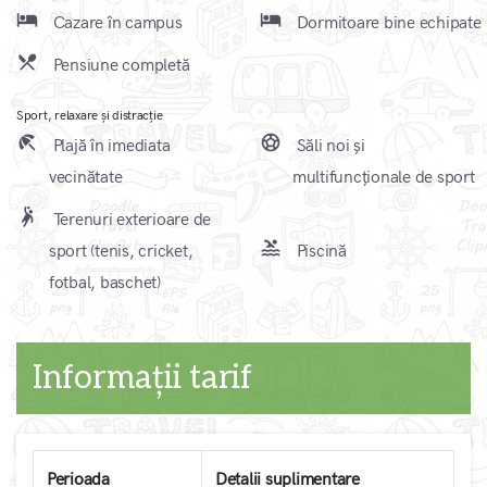
local_hotel
local_hotel
Cazare în campus
Dormitoare bine echipate
local_dining
Pensiune completă
Sport, relaxare și distracție
beach_access
sports_soccer
Plajă în imediata
Săli noi și
vecinătate
multifuncționale de sport
sports_handball
Terenuri exterioare de
pool
sport (tenis, cricket,
Piscină
fotbal, baschet)
Informații tarif
Perioada
Detalii suplimentare