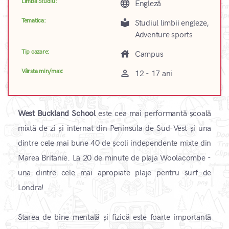
Limba Studiu:
language
Engleză
Tematica:
local_library
Studiul limbii engleze,
Adventure sports
Tip cazare:
house
Campus
Vârsta min/max:
perm_identity
12 - 17 ani
West Buckland School
este cea mai performantă școală
mixtă de zi și internat din Peninsula de Sud-Vest și una
dintre cele mai bune 40 de școli independente mixte din
Marea Britanie. La 20 de minute de plaja Woolacombe -
una dintre cele mai apropiate plaje pentru surf de
Londra!
Starea de bine mentală și fizică este foarte importantă