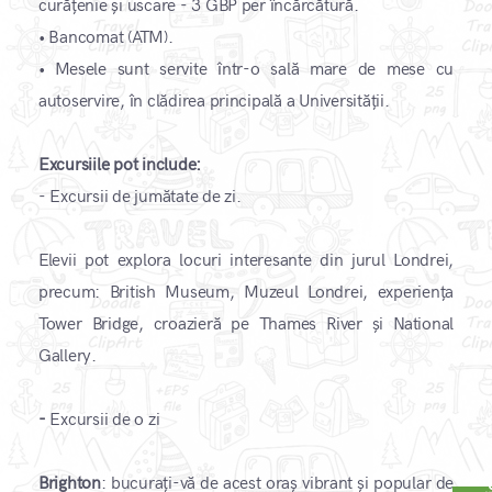
curățenie și uscare - 3 GBP per încărcătură.
•
Bancomat (ATM).
•
Mesele sunt servite într-o sală mare de mese cu
autoservire, în clădirea principală a Universității.
Excursiile pot include:
- Excursii de jumătate de zi.
Elevii pot explora locuri interesante din jurul Londrei,
precum: British Museum, Muzeul Londrei, experiența
Tower Bridge, croazieră pe Thames River și National
Gallery.
-
Excursii de o zi
Brighton
: bucurați-vă de acest oraș vibrant și popular de