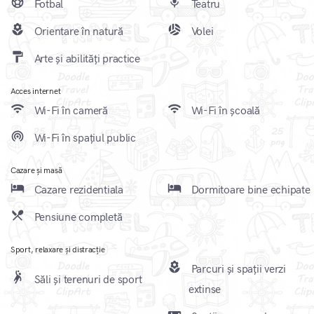
sports_soccer
mic
Fotbal
Teatru
local_florist
sports_volleyball
Orientare în natură
Volei
format_paint
Arte și abilități practice
Acces internet
wifi
wifi
Wi-Fi în cameră
Wi-Fi în școală
wifi_tethering
Wi-Fi în spațiul public
Cazare și masă
local_hotel
local_hotel
Cazare rezidentiala
Dormitoare bine echipate
local_dining
Pensiune completă
Sport, relaxare și distracție
local_florist
Parcuri și spații verzi
sports_handball
Săli și terenuri de sport
extinse