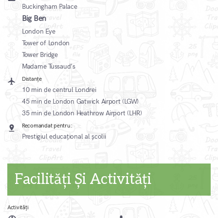
Buckingham Palace
Big Ben
London Eye
Tower of London
Tower Bridge
Madame Tussaud’s
Distanțe
local_airport
10 min de centrul Londrei
45 min de London Gatwick Airport (LGW)
35 min de London Heathrow Airport (LHR)
Recomandat pentru:
pin_drop
Prestigiul educațional al școlii
Facilități Și Activități
Activități