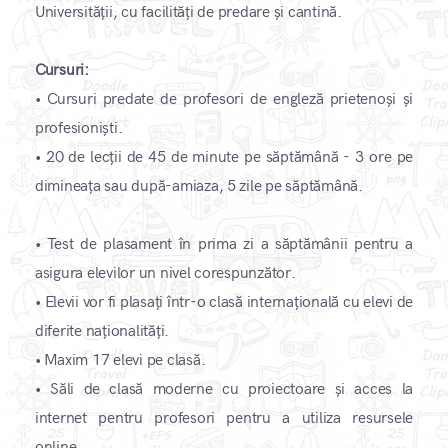
Universității, cu facilități de predare și cantină.
Cursuri:
•
Cursuri predate de profesori de engleză prietenoși și
profesioniști.
•
20 de lecții de 45 de minute pe săptămână - 3 ore pe
dimineața sau după-amiaza, 5 zile pe săptămână.
•
Test de plasament în prima zi a săptămânii pentru a
asigura elevilor un nivel corespunzător.
•
Elevii vor fi plasați într-o clasă internațională cu elevi de
diferite naționalități.
•
Maxim 17 elevi pe clasă.
•
Săli de clasă moderne cu proiectoare și acces la
internet pentru profesori pentru a utiliza resursele
online.