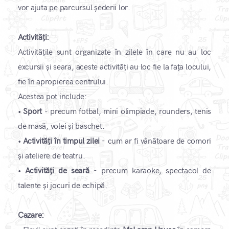
vor ajuta pe parcursul șederii lor.
Activități:
Activitățile sunt organizate în zilele în care nu au loc
excursii și seara, aceste activități au loc fie la fața locului,
fie în apropierea centrului.
Acestea pot include:
•
Sport
- precum fotbal, mini olimpiade, rounders, tenis
de masă, volei și baschet.
•
Activități în timpul zilei
- cum ar fi vânătoare de comori
și ateliere de teatru.
•
Activități de seară
- precum karaoke, spectacol de
talente și jocuri de echipă.
Cazare: