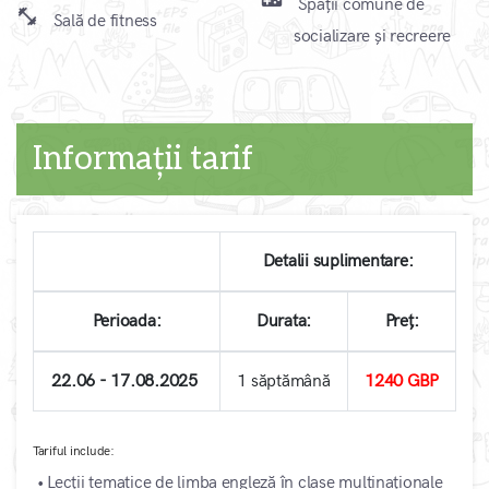
videogame_asset
Spații comune de
fitness_center
Sală de fitness
socializare și recreere
Informații tarif
Detalii suplimentare:
Perioada:
Durata:
Preț:
22.06 - 17.08.2025
1 săptămână
1240 GBP
Tariful include:
• Lecții tematice de limba engleză în clase multinaționale