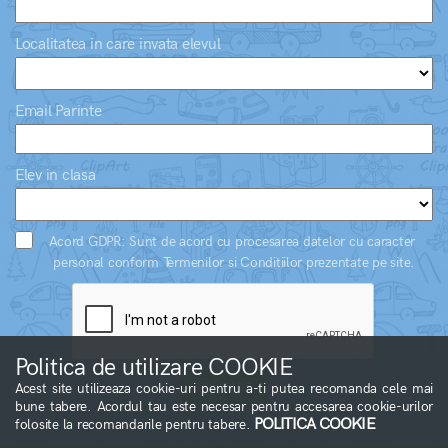
Localitatea in care invata elevul
Email Parinte
Elev in clasa
Acord GDPR: Sunt de acord cu procesarea datelor cu caracter
personal conform Termenilor si Conditiilor prezentate pe site.
Politica de utilizare COOKIE
Acest site utilizeaza cookie-uri pentru a-ti putea recomanda cele mai
bune tabere. Acordul tau este necesar pentru accesarea cookie-urilor
POLITICA COOKIE
folosite la recomandarile pentru tabere.