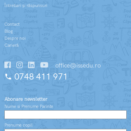
Întrebari și răspunsuri
Contact
Blog
Despre noi
Carieră
office@issedu.ro
0748 411 971
phone
Abonare newsletter
Nume si Prenume Parinte
Prenume copil