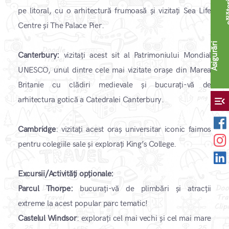
pe litoral, cu o arhitectură frumoasă și vizitați Sea Life
Centre și The Palace Pier.
A
s
i
g
u
r
ă
r
i
c
ă
l
ă
t
o
r
i
Canterbury:
vizitați acest sit al Patrimoniului Mondial
UNESCO, unul dintre cele mai vizitate orașe din Marea
Britanie cu clădiri medievale și bucurați-vă de
menu_open
arhitectura gotică a Catedralei Canterbury.
Cambridge
: vizitați acest oraș universitar iconic faimos
pentru colegiile sale și explorați King’s College.
Excursii/Activități opționale:
Parcul Thorpe:
bucurați-vă de plimbări și atracții
extreme la acest popular parc tematic!
Castelul Windsor
: explorați cel mai vechi și cel mai mare