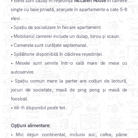
•
Elevii sunt cazați în reședința
McLaren House
în camere
single cu baie privată, aranjate în apartamente a cate 5-8
elevi.
•
Spațiu de socializare în fiecare apartament.
•
Mobilierul camerei include un dulap, birou și scaun.
•
Camerele sunt curățate saptamanal.
•
Spălătorie disponibilă în clădirea reședinței.
•
Mesele sunt servite într-o sală mare de mese cu
autoservire.
•
Spațiu comun mare la parter are colțuri de lectură,
jocuri de societate, masă de ping pong și masă de
foosball.
•
Wi-Fi disponibil peste tot.
Opțiuni alimentare:
•
Mic dejun continental, inclusiv suc, cafea, pâine