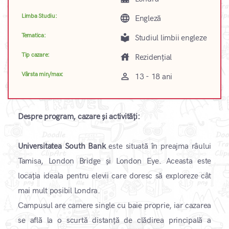
Limba Studiu:
language
Engleză
Tematica:
local_library
Studiul limbii engleze
Tip cazare:
house
Rezidențial
Vârsta min/max:
perm_identity
13 - 18 ani
Despre program, cazare și activități:
Universitatea South Bank
este situată în preajma râului
Tamisa, London Bridge și London Eye. Aceasta este
locația ideala pentru elevii care doresc să exploreze cât
mai mult posibil Londra.
Campusul are camere single cu baie proprie, iar cazarea
se află la o scurtă distanță de clădirea principală a