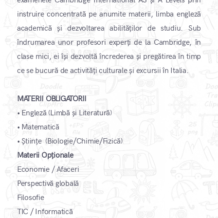
examenele Cambridge International AS și A Levels prin
instruire concentrată pe anumite materii, limba engleză
academică și dezvoltarea abilităților de studiu. Sub
îndrumarea unor profesori experți de la Cambridge, în
clase mici, ei își dezvoltă încrederea și pregătirea în timp
ce se bucură de activități culturale și excursii în Italia.​
MATERII OBLIGATORII
• Engleză (Limbă și Literatură)
• Matematică
• Științe (Biologie/Chimie/Fizică)
Materii Opționale
Economie / Afaceri
Perspectivă globală
Filosofie
TIC / Informatică