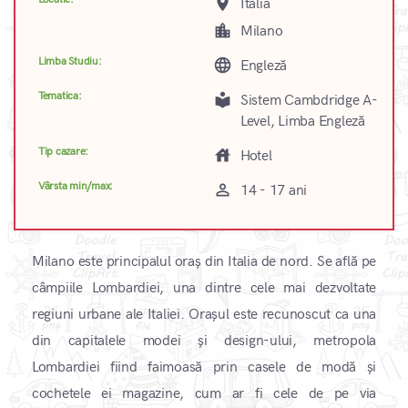
place
Italia
location_city
Milano
Limba Studiu:
language
Engleză
Tematica:
local_library
Sistem Cambdridge A-
Level, Limba Engleză
Tip cazare:
house
Hotel
Vârsta min/max:
perm_identity
14 - 17 ani
Milano este principalul oraș din Italia de nord. Se află pe
câmpiile Lombardiei, una dintre cele mai dezvoltate
regiuni urbane ale Italiei. Orașul este recunoscut ca una
din capitalele modei și design-ului, metropola
Lombardiei fiind faimoasă prin casele de modă și
cochetele ei magazine, cum ar fi cele de pe via