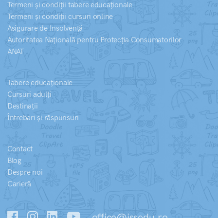
Termeni și condiții tabere educaționale
Termeni și condiții cursuri online
Asigurare de Insolvență
Autoritatea Națională pentru Protecția Consumatorilor
ANAT
Tabere educaționale
Cursuri adulți
Destinații
Întrebari și răspunsuri
Contact
Blog
Despre noi
Carieră
office@issedu.ro