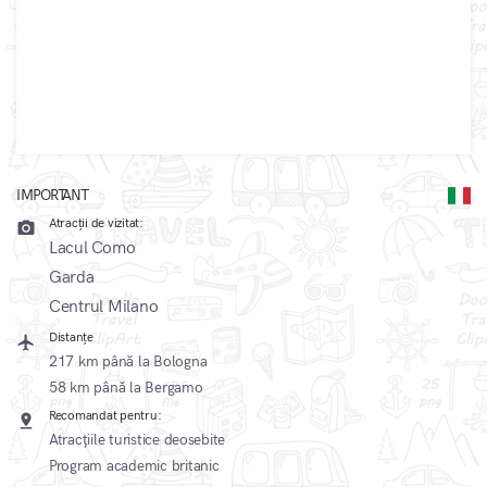
IMPORTANT
Atracții de vizitat:
camera_alt
Lacul Como
Garda
Centrul Milano
Distanțe
local_airport
217 km până la Bologna
58 km până la Bergamo
Recomandat pentru:
pin_drop
Atracțiile turistice deosebite
Program academic britanic