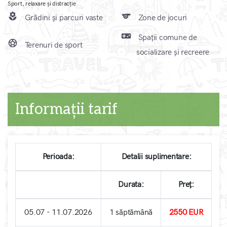
Sport, relaxare și distracție
local_florist
sports
Grădini și parcuri vaste
Zone de jocuri
videogame_asset
Spații comune de
sports_soccer
Terenuri de sport
socializare și recreere
Informații tarif
Perioada:
Detalii suplimentare:
Durata:
Preț:
05.07 - 11.07.2026
1 săptămână
2550 EUR