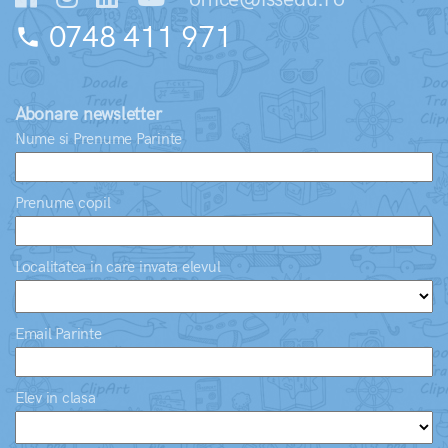
0748 411 971
phone
Abonare newsletter
Nume si Prenume Parinte
Prenume copil
Localitatea in care invata elevul
Email Parinte
Elev in clasa