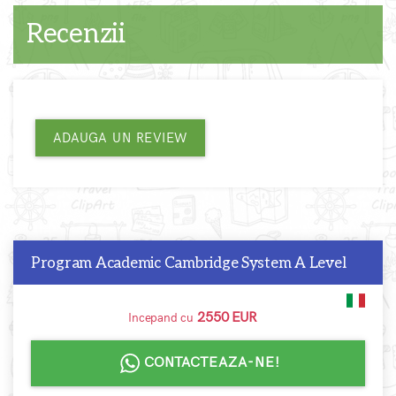
Recenzii
ADAUGA UN REVIEW
Program Academic Cambridge System A Level
2550 EUR
Incepand cu
CONTACTEAZA-NE!