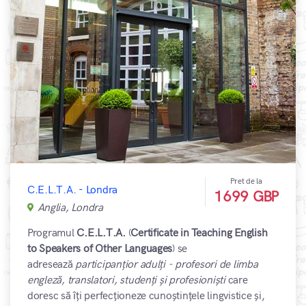
Pret de la
C.E.L.T.A. - Londra
1699 GBP
Anglia, Londra
Programul
C.E.L.T.A.
(
Certificate in Teaching English
to Speakers of Other Languages
) se
adresează
participanțior adulți - profesori de limba
engleză, translatori, studenți și profesioniști
care
doresc să îți perfecționeze cunoștințele lingvistice și,