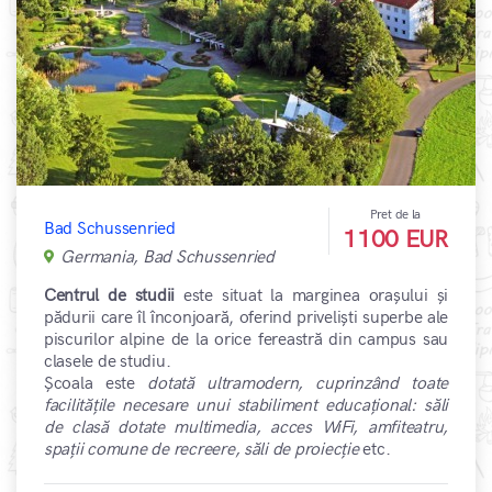
Pret de la
Bad Schussenried
1100 EUR
Germania, Bad Schussenried
Centrul de studii
este situat la marginea orașului și
pădurii care îl înconjoară, oferind priveliști superbe ale
piscurilor alpine de la orice fereastră din campus sau
clasele de studiu.
Școala este
dotată ultramodern, cuprinzând toate
facilitățile necesare unui stabiliment educațional: săli
de clasă dotate multimedia, acces WiFi, amfiteatru,
spații comune de recreere, săli de proiecție
etc.