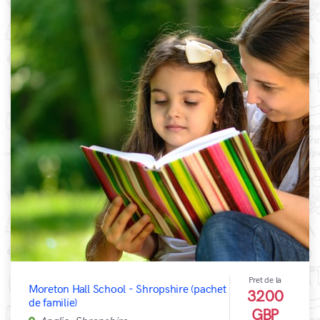
Pret de la
Moreton Hall School - Shropshire (pachet
3200
de familie)
GBP