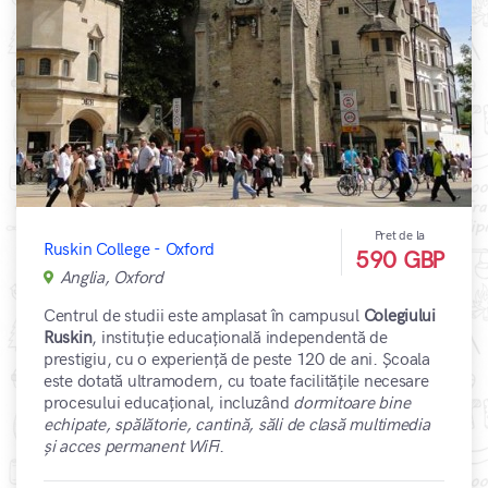
Pret de la
Ruskin College - Oxford
590 GBP
Anglia, Oxford
Centrul de studii este amplasat în campusul
Colegiului
Ruskin
, instituție educațională independentă de
prestigiu, cu o experiență de peste 120 de ani. Școala
este dotată ultramodern, cu toate facilitățile necesare
procesului educațional, incluzând
dormitoare bine
echipate, spălătorie, cantină, săli de clasă multimedia
și acces permanent WiFi
.