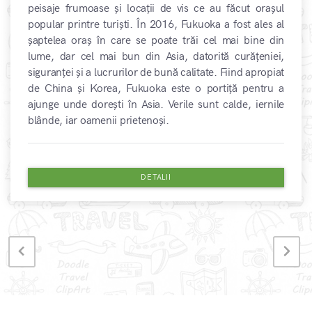
peisaje frumoase și locații de vis ce au făcut orașul
popular printre turiști. În 2016, Fukuoka a fost ales al
șaptelea oraș în care se poate trăi cel mai bine din
lume, dar cel mai bun din Asia, datorită curățeniei,
siguranței și a lucrurilor de bună calitate. Fiind apropiat
de China și Korea, Fukuoka este o portiță pentru a
ajunge unde dorești în Asia. Verile sunt calde, iernile
blânde, iar oamenii prietenoși.
DETALII