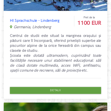
Pret de la
HI Sprachschule - Lindenberg
1100 EUR
Germania, Lindenberg
Centrul de studii este situat la marginea orașului și
pădurii care îl înconjoară, oferind priveliști superbe ale
piscurilor alpine de la orice fereastră din campus sau
clasele de studiu.
Școala este
dotată ultramodern, cuprinzând toate
facilitățile necesare unui stabiliment educațional: săli
de clasă dotate multimedia, acces WiFi, amfiteatru,
spații comune de recreere, săli de proiecție
etc.
DETALII