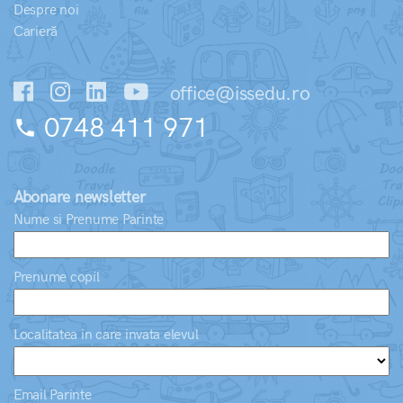
Despre noi
Carieră
office@issedu.ro
0748 411 971
phone
Abonare newsletter
Nume si Prenume Parinte
Prenume copil
Localitatea in care invata elevul
Email Parinte