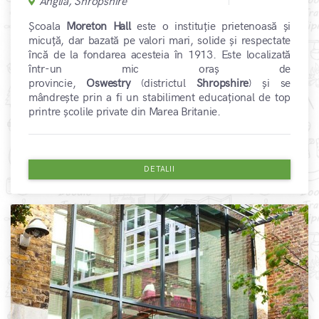
Anglia, Shropshire
Școala
Moreton Hall
este o instituție prietenoasă și
micuță, dar bazată pe valori mari, solide și respectate
încă de la fondarea acesteia în 1913.
Este localizată
într-un mic oraș de
provincie,
Oswestry
(districtul
Shropshire
) și se
mândrește prin a fi un stabiliment educațional de top
printre școlile private din Marea Britanie.
DETALII