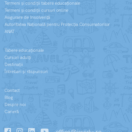
Termeni și condiții tabere educaționale
Termeni și condiții cursuri online
Asigurare de Insolvență
Autoritatea Națională pentru Protecția Consumatorilor
ANAT
Tabere educaționale
Cursuri adulți
Destinații
Întrebari și răspunsuri
Contact
Blog
Despre noi
Carieră