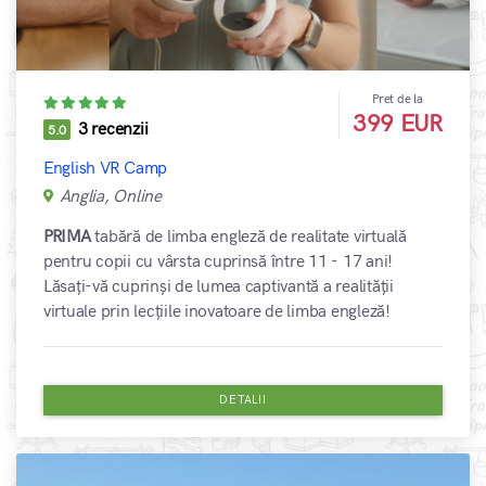
Pret de la
399 EUR
3 recenzii
5.0
English VR Camp
Anglia, Online
PRIMA
tabără de limba engleză de realitate virtuală
pentru copii cu vârsta cuprinsă între 11 - 17 ani!
Lăsați-vă cuprinși de lumea captivantă a realității
virtuale prin lecțiile inovatoare de limba engleză!
DETALII