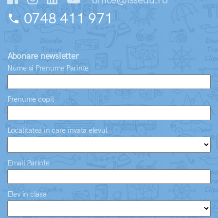
office@issedu.ro
0748 411 971
phone
Abonare newsletter
Nume si Prenume Parinte
Prenume copil
Localitatea in care invata elevul
Email Parinte
Elev in clasa