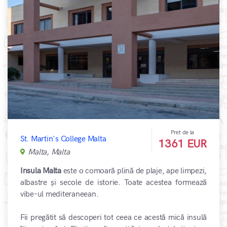
Pret de la
St. Martin's College Malta
1361 EUR
Malta, Malta
Insula Malta
este o comoară plină de plaje, ape limpezi,
albastre și secole de istorie. Toate acestea formează
vibe-ul mediteraneean.
Fii pregătit să descoperi tot ceea ce acestă mică insulă