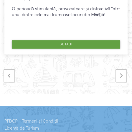
O perioadă stimulantă, provocatoare și distractivă într-
unul dintre cele mai frumoase locuri din
Elveția!
DETALII
PPDCP - Termeni și Condiții
Licență de Turism