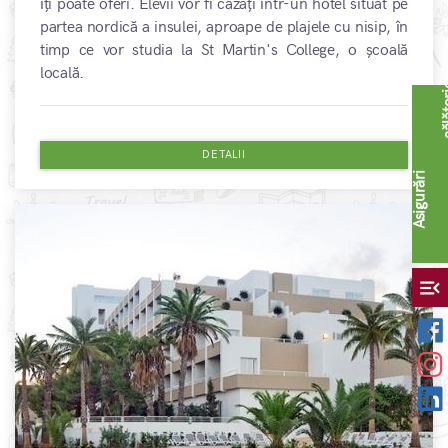
îți poate oferi. Elevii vor fi cazați într-un hotel situat pe
partea nordică a insulei, aproape de plajele cu nisip, în
timp ce vor studia la St Martin's College, o școală
locală.
DETALII
A
s
i
g
u
r
ă
r
i
c
ă
l
ă
t
o
r
i
menu_open